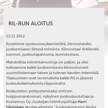
RIL-RUN ALOITUS
22.11.2012
Kysyimme syyskuussa jäsenistöltä, kiinnostaisiko
juoksemiseen liittyvä toiminta. Kiinnostaa! Arkilenkit,
luennot, juoksutapahtuma, kuntotestaus…
Mahdollisia toimintamuotoja on paljon, ja siksi
kokoamme kaikki juoksemisesta kiinnostuneet
suunnittelemaan talven ja tulevan kauden tekemisiä.
Tilaisuuteen ovat tervetulleita kaikki RILin jäsenet
juoksukokemuksesta riippumatta.
Keskustelun pohjustamiseksi entinen
huippumaratoonari, nykyinen juoksukouluttaja ja
Kustannus Oy Juoksijan toimitusjohtaja
Harri
Hänninen
alustaa aiheesta ”Juoksukuntoon! Aloita