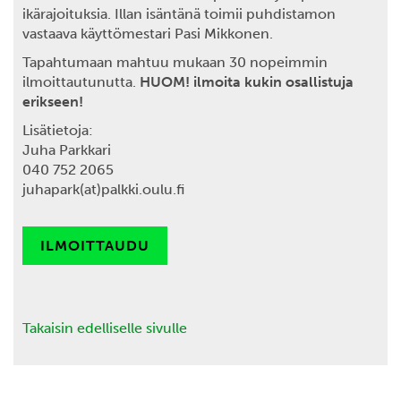
ikärajoituksia. Illan isäntänä toimii puhdistamon
vastaava käyttömestari Pasi Mikkonen.
Tapahtumaan mahtuu mukaan 30 nopeimmin
ilmoittautunutta.
HUOM! ilmoita kukin osallistuja
erikseen!
Lisätietoja:
Juha Parkkari
040 752 2065
juhapark(at)palkki.oulu.fi
ILMOITTAUDU
Takaisin edelliselle sivulle