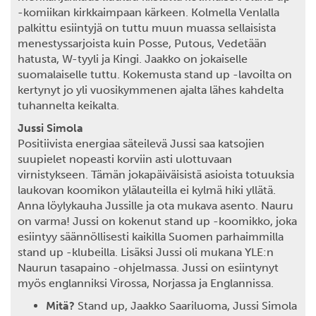
-komiikan kirkkaimpaan kärkeen. Kolmella Venlalla
palkittu esiintyjä on tuttu muun muassa sellaisista
menestyssarjoista kuin Posse, Putous, Vedetään
hatusta, W-tyyli ja Kingi. Jaakko on jokaiselle
suomalaiselle tuttu. Kokemusta stand up -lavoilta on
kertynyt jo yli vuosikymmenen ajalta lähes kahdelta
tuhannelta keikalta.
Jussi Simola
Positiivista energiaa säteilevä Jussi saa katsojien
suupielet nopeasti korviin asti ulottuvaan
virnistykseen. Tämän jokapäiväisistä asioista totuuksia
laukovan koomikon ylälauteilla ei kylmä hiki yllätä.
Anna löylykauha Jussille ja ota mukava asento. Nauru
on varma! Jussi on kokenut stand up -koomikko, joka
esiintyy säännöllisesti kaikilla Suomen parhaimmilla
stand up -klubeilla. Lisäksi Jussi oli mukana YLE:n
Naurun tasapaino -ohjelmassa. Jussi on esiintynyt
myös englanniksi Virossa, Norjassa ja Englannissa.
Mitä?
Stand up, Jaakko Saariluoma, Jussi Simola