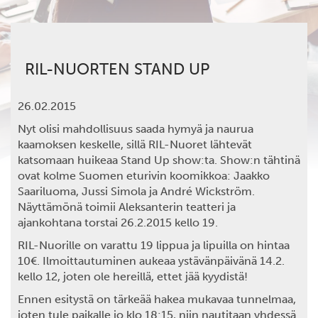
RIL-NUORTEN STAND UP
26.02.2015
Nyt olisi mahdollisuus saada hymyä ja naurua
kaamoksen keskelle, sillä RIL-Nuoret lähtevät
katsomaan huikeaa Stand Up show:ta. Show:n tähtinä
ovat kolme Suomen eturivin koomikkoa: Jaakko
Saariluoma, Jussi Simola ja André Wickström.
Näyttämönä toimii Aleksanterin teatteri ja
ajankohtana torstai 26.2.2015 kello 19.
RIL-Nuorille on varattu 19 lippua ja lipuilla on hintaa
10€. Ilmoittautuminen aukeaa ystävänpäivänä 14.2.
kello 12, joten ole hereillä, ettet jää kyydistä!
Ennen esitystä on tärkeää hakea mukavaa tunnelmaa,
joten tule paikalle jo klo 18:15, niin nautitaan yhdessä