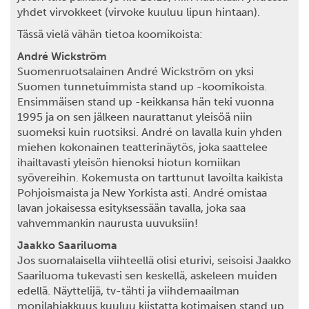
yhdet virvokkeet (virvoke kuuluu lipun hintaan).
Tässä vielä vähän tietoa koomikoista:
André Wickström
Suomenruotsalainen André Wickström on yksi
Suomen tunnetuimmista stand up -koomikoista.
Ensimmäisen stand up -keikkansa hän teki vuonna
1995 ja on sen jälkeen naurattanut yleisöä niin
suomeksi kuin ruotsiksi. André on lavalla kuin yhden
miehen kokonainen teatterinäytös, joka saattelee
ihailtavasti yleisön hienoksi hiotun komiikan
syövereihin. Kokemusta on tarttunut lavoilta kaikista
Pohjoismaista ja New Yorkista asti. André omistaa
lavan jokaisessa esityksessään tavalla, joka saa
vahvemmankin naurusta uuvuksiin!
Jaakko Saariluoma
Jos suomalaisella viihteellä olisi eturivi, seisoisi Jaakko
Saariluoma tukevasti sen keskellä, askeleen muiden
edellä. Näyttelijä, tv-tähti ja viihdemaailman
monilahjakkuus kuuluu kiistatta kotimaisen stand up