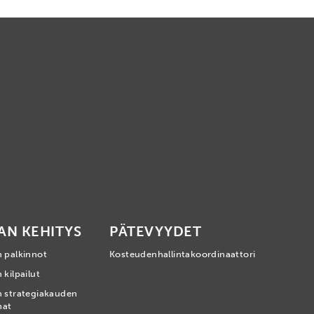
AN KEHITYS
PÄTEVYYDET
n palkinnot
Kosteudenhallintakoordinaattori
 kilpailut
n strategiakauden
mat