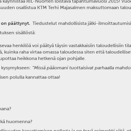
a käynnistää RIL-Nuorten loistava tapahtumavuosi 2015! V
lisuuden osallistua KTM Terhi Majasalmen maksuttomaan tal
on päättynyt.
Tiedustelut mahdollisista jälki-ilmoittautumisis
uksen sisällöstä:
sevaa henkilöä voi päätyä täysin vastakkaisiin taloudellisiin t
kuinka raha virtaa omassa taloudessa siten että taloudellise
t upottaa heikkona hetkenä ojan pohjalle.
ia kysymykseen:
”Missä pääomani tuottaisivat parhaalla mahdolli
sen polulla kannattaa ottaa!
kana?
 eikä huomenna?
llisuuden kasvattamisen nollasta ja on hyvä esimerkki siitä, et