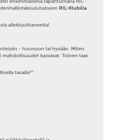
uoden ensimmäisenä tapahtumana RIL-
oudenhallintakoulutukseen
RIL-Klubilla
ta allekirjoittaneelta!
ilanteisiin - huonoon tai hyvään. Miten
t mahdollisuudet kasvavat. Toinen taas
sella tavalla?”
tä päättäväisyydellä ja