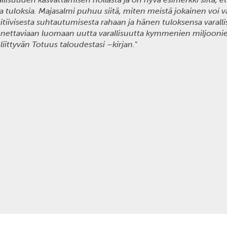
oja tuloksia. Majasalmi puhuu siitä, miten meistä jokainen voi 
sitiivisesta suhtautumisesta rahaan ja hänen tuloksensa varal
nettaviaan luomaan uutta varallisuutta kymmenien miljoonien
iittyvän Totuus taloudestasi –kirjan.
"