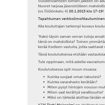
Vuodenvaihteen lomien jälkeen on aik
Nuoret tarjoaa jäsenistölleen mahdol
(os.Töölönkatu 4)
20.1.2015 klo 17-19
!
Tapahtuman verkkoilmoittautuminen 
Alla kouluttajan tarkempi kuvaus koulut
"Kaksi täysin saman verran tuloja ansait
tämä on mahdollista? Toinen ymmärtää, 
kerää itselleen vastuita, jotka saattava
Tässä koulutuksessa etsitään vastauks
Tule oppimaan, mitä askelia vaurastumi
Koulutuksessa opit muun muassa:
Kuinka suojaat oman taloutesi?
Kuinka vararahasto kerätään?
Miten pysyt hintojen nousun mu
Miten saat kerättyä varallisuutta?
Miksi on tärkeää aloittaa tänään
KTM
Terhi Majasalmi
on aloittanut vara