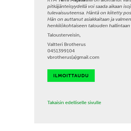
pitkäjänteisyydellä voi saada aikaan is
tulevaisuuteensa. Häntä on kiitetty po
Hän on auttanut asiakkaitaan ja valmen
henkilökohtaiseen talouden hallintaan l
Talousterveisin,
Valtteri Brotherus
0451399104
vbrotherus(a)gmail.com
ILMOITTAUDU
Takaisin edelliselle sivulle