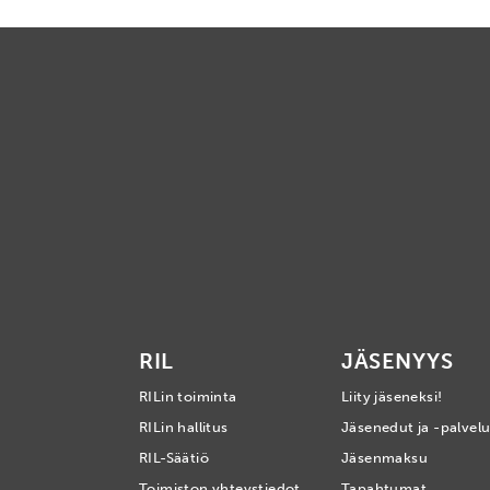
RIL
JÄSENYYS
RILin toiminta
Liity jäseneksi!
RILin hallitus
Jäsenedut ja -palvelu
RIL-Säätiö
Jäsenmaksu
Toimiston yhteystiedot
Tapahtumat