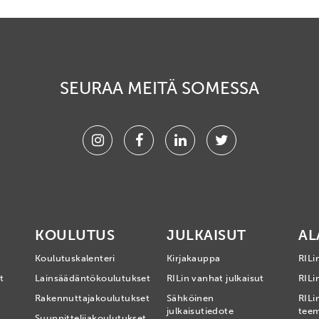
SEURAA MEITÄ SOMESSA
Instagram
Facebook
Linkedin
Twitter
KOULUTUS
JULKAISUT
AL
Koulutuskalenteri
Kirjakauppa
RILi
t
Lainsäädäntökoulutukset
RILin vanhat julkaisut
RILin
Rakennuttajakoulutukset
Sähköinen
RILi
julkaisutiedote
tee
Suunnittelijakoulutukset