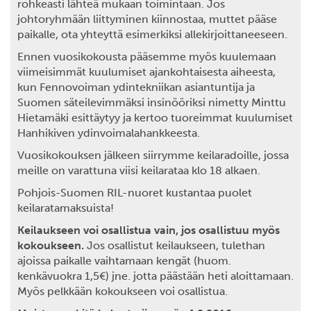
rohkeasti lähteä mukaan toimintaan. Jos
johtoryhmään liittyminen kiinnostaa, muttet pääse
paikalle, ota yhteyttä esimerkiksi allekirjoittaneeseen.
Ennen vuosikokousta pääsemme myös kuulemaan
viimeisimmät kuulumiset ajankohtaisesta aiheesta,
kun Fennovoiman ydintekniikan asiantuntija ja
Suomen säteilevimmäksi insinööriksi nimetty Minttu
Hietamäki esittäytyy ja kertoo tuoreimmat kuulumiset
Hanhikiven ydinvoimalahankkeesta.
Vuosikokouksen jälkeen siirrymme keilaradoille, jossa
meille on varattuna viisi keilarataa klo 18 alkaen.
Pohjois-Suomen RIL-nuoret kustantaa puolet
keilaratamaksuista!
Keilaukseen voi osallistua vain, jos osallistuu myös
kokoukseen.
Jos osallistut keilaukseen, tulethan
ajoissa paikalle vaihtamaan kengät (huom.
kenkävuokra 1,5€) jne. jotta päästään heti aloittamaan.
Myös pelkkään kokoukseen voi osallistua.