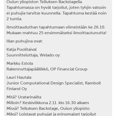
Oulun yliopiston Telluksen Backstagella.
Tapahtumassa on hyvät tarjoilut, joten tyhjin vatsoin
ei puhujia tarvitse kuunnella. Tapahtuma kestää noin
2 tuntia.
Ilmoittauduthan tapahtumaan viimeistään ke 26.10.
Mukaan mahtuu 25 ensimmäiseksi ilmoittautunutta!
Illan puhujina ovat:
Katja Puolitaival
Suunnitteluttaja, Welado oy
Markku Estola
Rakennuttajapäällikkö, OP Financial Group
Lauri Hautala
Junior Computational Design Specialist, Ramboll
Finland Oy
Mitä?
Uratarinailta
Milloin?
Keskiviikkona 2.11. klo 16.30 alkaen
Missä?
Telluksen Backstage, Oulun yliopisto
Miksi?
Loistavat puhujat ja erinomaiset tarjoilut