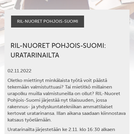
RIL-NUORET POHJOIS-SUOMI
RIL-NUORET POHJOIS-SUOMI:
URATARINAILTA
02.11.2022
Oletko miettinyt minkälaista työtä voit päästä
tekemään valmistuttuasi? Tai mietitkö millainen
urapolku muilla valmistuneilla on ollut? RIL-Nuoret
Pohjois-Suomi järjestää nyt tilaisuuden, jossa
rakennus- ja yhdyskuntatekniikan ammattilaiset
kertovat uratarinansa. Illan aikana saadaan kiinnostava
katsaus työelämään.
Uratarinailta järjestetään ke 2.11. klo 16:30 alkaen