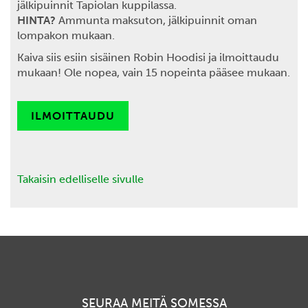
jälkipuinnit Tapiolan kuppilassa.
HINTA?
Ammunta maksuton, jälkipuinnit oman
lompakon mukaan.
Kaiva siis esiin sisäinen Robin Hoodisi ja ilmoittaudu
mukaan! Ole nopea, vain 15 nopeinta pääsee mukaan.
ILMOITTAUDU
Takaisin edelliselle sivulle
SEURAA MEITÄ SOMESSA