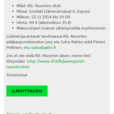
Mikä: RIL-Nuorten sitsit
Missä: Smökki (Jämeräntaival 4, Espoo)
Milloin: 22.11.2014 klo 19:00
Hinta: 40 € (alkoholiton 35 €)
Maksuohjeet tulevat sähköpostilla myöhemmin
Lisätietoja antavat tarvittaessa RIL-Nuorten
pääkaupunkiseudun jory:sta Juho Rahko sekä Pietari
Pellinen,
etu.suku@aalto.fi.
Jos et ole vielä RIL-Nuorten jäsen, mene heti
liittymään:
http://www.ril.fi/fi/jasenyys/ril-
nuoret.html
Tervetuloa!
ILMOITTAUDU