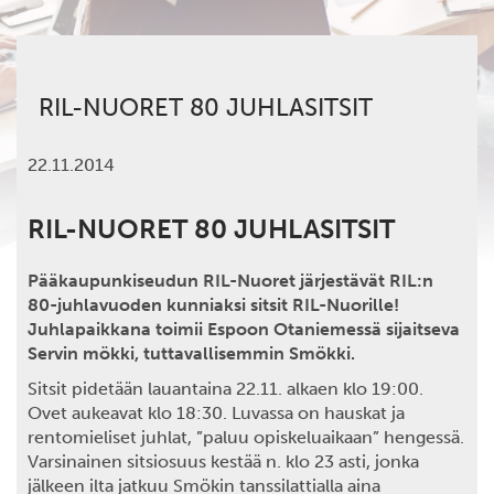
RIL-NUORET 80 JUHLASITSIT
22.11.2014
RIL-NUORET 80 JUHLASITSIT
Pääkaupunkiseudun RIL-Nuoret järjestävät RIL:n
80-juhlavuoden kunniaksi sitsit RIL-Nuorille!
Juhlapaikkana toimii Espoon Otaniemessä sijaitseva
Servin mökki, tuttavallisemmin Smökki.
Sitsit pidetään lauantaina 22.11. alkaen klo 19:00.
Ovet aukeavat klo 18:30. Luvassa on hauskat ja
rentomieliset juhlat, ”paluu opiskeluaikaan” hengessä.
Varsinainen sitsiosuus kestää n. klo 23 asti, jonka
jälkeen ilta jatkuu Smökin tanssilattialla aina