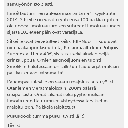
aamuyöhön klo 3 asti.
Ilmoittautuminen aukeaa maanantaina 1. syyskuuta
2014. Sitseille on varattu yhteensä 100 paikkaa, joten
ole nopea ilmoittautumisen suhteen! Ilmoittautuneet
sijasta 101 eteenpäin ovat varasijalla.
Sitseille ovat tervetulleet kaikki RIL-Nuoriin kuuluvat
niin pääkaupunkiseudulta, Pirkanmaalta kuin Pohjois-
Suomesta! Hinta 40€, sis. sitsit sekä ainakin neljä
drinkkilippua. Omien alkoholijuomien tuonti
Smökkiin halutessaan on sallittua. Laulukirjat mukaan
paikkakuntaan katsomatta!
Kauempaa tuleville on varattu majoitus la-su yöksi
Otaniemen vierasmajoissa n. 200m päässä
sitsipaikasta. Omat lakanat sekä pyyhe mukaan.
Ilmoita ilmoittautumisen yhteydessä tarvitsetko
majoituksen. Paikkoja rajoitetusti.
Pukukoodi: tumma puku ”twistillä” ;)
Tiiviisti: