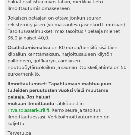
haluat osallistua myös tähän, merkkaa tieto
ilmoittautumislomakeeseen.
Jokaisen pelaajan on oltava jonkun seuran
rekisteröity jäsen (voimassaoleva jäsenkortti mukaan).
Tasoitusvaatimukset: max tasoitus / pelaaja miehet
36,0 ja naiset 40,0.
Osallistumismaksu
on 80 euroa/henkilö sisältäen
kilpailun kenttämaksun, harjoitusalueen käytön
palloineen, golfkärryn, aamiaisen ,
noutopöytäruokailun ja saunan. Opiskelijahinta on 50
euroa/henkilö.
Ilmoittautumiset: Tapahtumaan mahtuu juuri
tulleiden peruutusten vuoksi vielä muutama
pelaaja. Jos haluat
mukaan ilmoittaudu
sähköpostiin
ritva.solasaari@ril.fi.
Kerro seura ja tasoitus
ilmoittautuessasi. Verkkoilmoittautuminen on
suljettu.
Tervetuloa