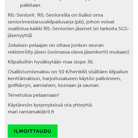
palkitaan.
RIL-Seniorit
: RIL-Senioreilla on lisäksi oma
seniorimestaruuskilpailusarja (pb), johon voivat
osallistua kaikki RIL-Seniorien jäsenet (ei tarkoita SGS-
jäsenyyttä).
Jokaisen pelaajan on oltava jonkun seuran
rekisteröity jäsen (voimassa oleva jäsenkortti mukaan).
Kilpailuihin hyväksytään max slope 36.
Osallistumismaksu
on 50 €/henkilö sisältäen kilpailun
kenttämaksun, harjoitusalueen käytön palloineen,
golfkärryn, aamiaisen, lounaan ja saunan.
Tervetuloa pelaamaan!
Käytännön kysymyksissä ota yhteyttä:
mari.rantamaki@ril.fi
ILMOITTAUDU