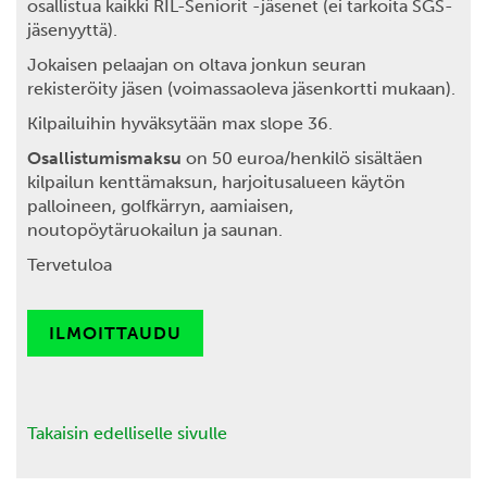
osallistua kaikki RIL-Seniorit -jäsenet (ei tarkoita SGS-
jäsenyyttä).
Jokaisen pelaajan on oltava jonkun seuran
rekisteröity jäsen (voimassaoleva jäsenkortti mukaan).
Kilpailuihin hyväksytään max slope 36.
Osallistumismaksu
on 50 euroa/henkilö sisältäen
kilpailun kenttämaksun, harjoitusalueen käytön
palloineen, golfkärryn, aamiaisen,
noutopöytäruokailun ja saunan.
Tervetuloa
ILMOITTAUDU
Takaisin edelliselle sivulle