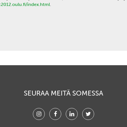
c2012.oulu.fi/index.html
.
SEURAA MEITÄ SOMESSA
Instagram
Facebook
Linkedin
Twitter