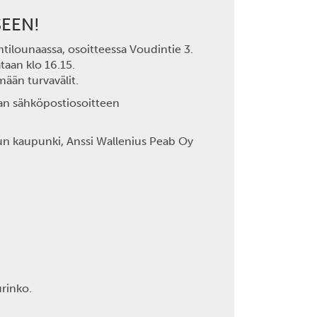
EEN!
htilounaassa, osoitteessa Voudintie 3.
taan klo 16.15.
mään turvavälit.
van sähköpostiosoitteen
n kaupunki,
Anssi Wallenius
Peab Oy
rinko.