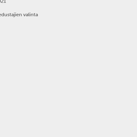
021
edustajien valinta