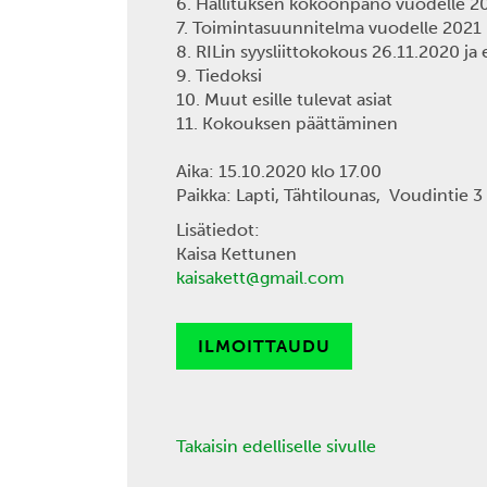
6. Hallituksen kokoonpano vuodelle 2
7. Toimintasuunnitelma vuodelle 2021
8. RILin syysliittokokous 26.11.2020 ja 
9. Tiedoksi
10. Muut esille tulevat asiat
11. Kokouksen päättäminen
Aika:
15.10.2020 klo 17.00
Paikka:
Lapti, Tähtilounas, Voudintie 3
Lisätiedot:
Kaisa Kettunen
kaisakett@gmail.com
ILMOITTAUDU
Takaisin edelliselle sivulle