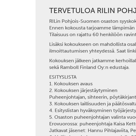
TERVETULOA RILIN PO
RILin Pohjois-Suomen osaston syyskokou
Ennen kokousta tarjoamme lämpimän ruoa
Tilaisuus on rajattu 60 henkilöön ravi
Lisäksi kokoukseen on mahdollista osal
ilmoittautumisen yhteydessä. Saat lin
Kokouksen jälkeen jatkamme kerhoillal
sekä Ramboll Finland Oy:n edustaja.
ESITYSLISTA
1. Kokouksen avaus
2. Kokouksen järjestäytyminen
Puheenjohtajan, sihteerin, pöytäkirjant
3. Kokouksen laillisuuden ja päätösva
4. Esityslistan hyväksyminen työjärjest
5. Osaston puheenjohtajan valinta vuod
Erovuorossa: puheenjohtaja Kaisa Kett
Jatkavat jäsenet: Hannu Pihlajaviita, P