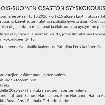
HJOIS-SUOMEN OSASTON SYYSKOKOUKS
s järjestetään 15.10.2020 klo 17.15 alkaen Laptin tiloissa Tä
n ja kahvit, joten tulethan paikalle hyvissä ajoin. Ovet ava
ntolan ohjeistuksen mukaisesti ja tilaisuudessa pystymme pitä
listua etäyhteydellä Teamsin kautta, joten ilmoitathan toimi
kin kokoukseen 14.10.
la, aiheena Ouluhallin laajennus. Puhujina
Eero Keränen
Oulu
arkastajien ja ääntenlaskijoiden valinta
ltaisuuden toteaminen
ykseksi
elle 2020 sekä hallituksen uusien jäsenten valinta
unen, sihteeri Samuel Hartikainen, Anne Herranen, Hannu Au
ekka Rossi, Anssi Rauhala, Terhi Honkarinta.