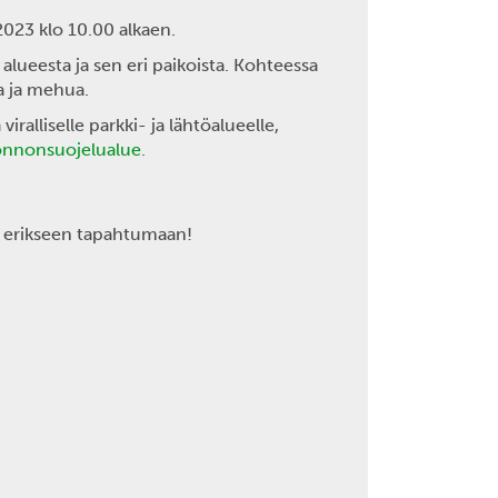
2023
klo 10.00 alkaen.
alueesta ja sen eri paikoista. Kohteessa
ja ja mehua.
alliselle parkki- ja lähtöalueelle,
uonnonsuojelualue.
et erikseen tapahtumaan!