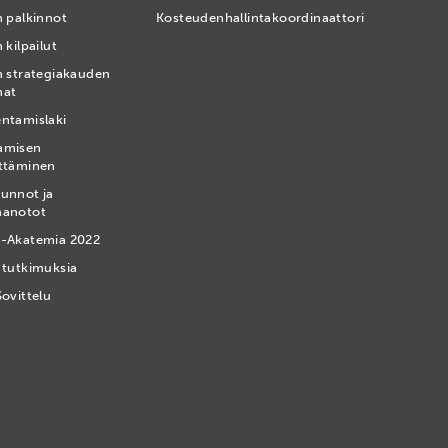
n palkinnot
Kosteudenhallintakoordinaattori
 kilpailut
n strategiakauden
mat
ntamislaki
amisen
ttäminen
unnot ja
nanotot
-Akatemia 2022
 tutkimuksia
Sovittelu