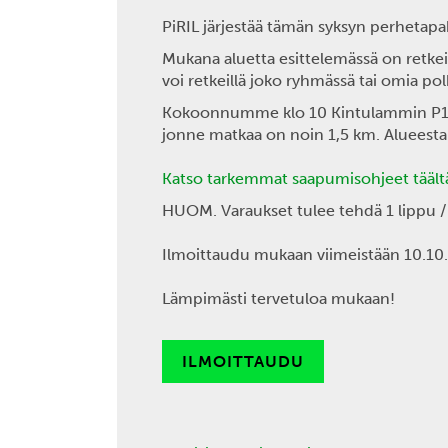
PiRIL järjestää tämän syksyn perhetap
Mukana aluetta esittelemässä on retkeil
voi retkeillä joko ryhmässä tai omia pol
Kokoonnumme klo 10 Kintulammin P1-Parki
jonne matkaa on noin 1,5 km. Alueesta 
Katso tarkemmat saapumisohjeet täält
HUOM. Varaukset tulee tehdä 1 lippu / 
Ilmoittaudu mukaan viimeistään 10.10
Lämpimästi tervetuloa mukaan!
ILMOITTAUDU