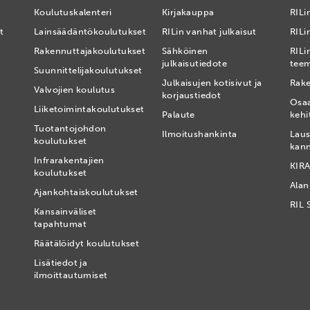
Koulutuskalenteri
Kirjakauppa
RILi
t
Lainsäädäntökoulutukset
RILin vanhat julkaisut
RILin
Rakennuttajakoulutukset
Sähköinen
RILi
julkaisutiedote
tee
Suunnittelijakoulutukset
Julkaisujen kotisivut ja
Rake
Valvojien koulutus
korjaustiedot
Osa
Liiketoimintakoulutukset
Palaute
kehi
Tuotantojohdon
Ilmoitushankinta
Laus
koulutukset
kan
Infrarakentajien
KIRA
koulutukset
Alan
Ajankohtaiskoulutukset
RIL 
Kansainväliset
tapahtumat
t
Räätälöidyt koulutukset
Lisätiedot ja
ilmoittautumiset