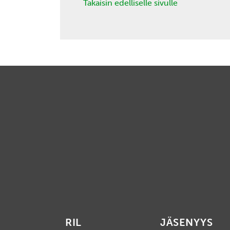
Takaisin edelliselle sivulle
RIL
JÄSENYYS