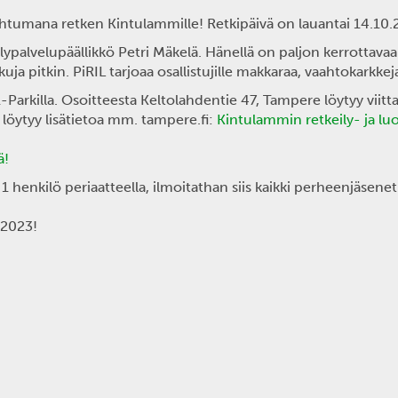
ahtumana retken Kintulammille! Retkipäivä on lauantai
14.10.
ypalvelupäällikkö Petri Mäkelä. Hänellä on paljon kerrottavaa 
kuja pitkin. PiRIL tarjoaa osallistujille makkaraa, vaahtokarkke
lla. Osoitteesta Keltolahdentie 47, Tampere löytyy viitta vir
löytyy lisätietoa mm. tampere.fi:
Kintulammin retkeily- ja l
ä!
1 henkilö periaatteella, ilmoitathan siis kaikki perheenjäsen
.2023!