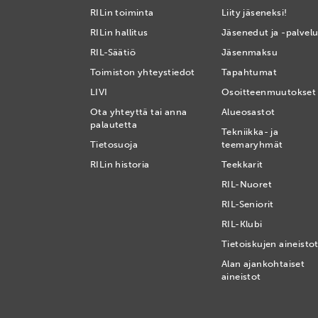
RILin toiminta
Liity jäseneksi!
RILin hallitus
Jäsenedut ja -palvelu
RIL-Säätiö
Jäsenmaksu
Toimiston yhteystiedot
Tapahtumat
LIVI
Osoitteenmuutokset
Ota yhteyttä tai anna
Alueosastot
palautetta
Tekniikka- ja
Tietosuoja
teemaryhmät
RILin historia
Teekkarit
RIL-Nuoret
RIL-Seniorit
RIL-Klubi
Tietoiskujen aineisto
Alan ajankohtaiset
aineistot