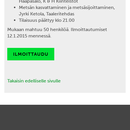
Haapasalo, K & H Kiinteistöt
Metsän kasvattaminen ja metsäsijoittaminen,
Jyrki Ketola, Taaleritehdas
Tilaisuus päättyy klo 21.00
Mukaan mahtuu 50 henkilöä. Ilmoittautumiset
12.1.2015 mennessä.
ILMOITTAUDU
Takaisin edelliselle sivulle