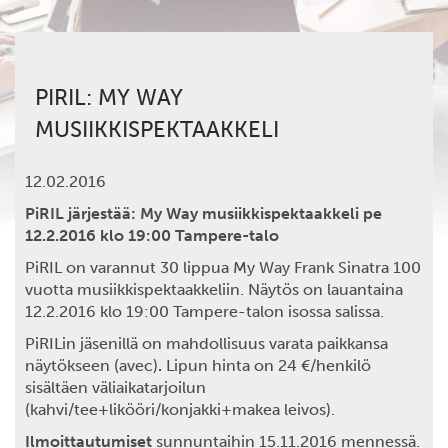
PIRIL: MY WAY
MUSIIKKISPEKTAAKKELI
12.02.2016
PiRIL järjestää: My Way musiikkispektaakkeli pe
12.2.2016 klo 19:00 Tampere-talo
PiRIL on varannut 30 lippua My Way Frank Sinatra 100
vuotta musiikkispektaakkeliin. Näytös on lauantaina
12.2.2016 klo 19:00 Tampere-talon isossa salissa.
PiRILin jäsenillä on mahdollisuus varata paikkansa
näytökseen (avec)
.
Lipun hinta on 24 €/henkilö
sisältäen väliaikatarjoilun
(kahvi/tee+likööri/konjakki+makea leivos).
Ilmoittautumiset
sunnuntaihin 15.11.2016 mennessä.