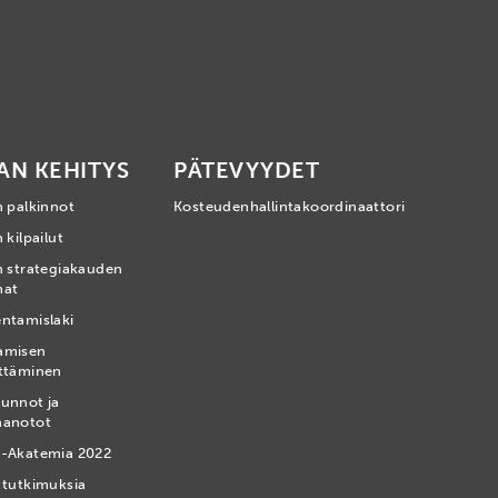
AN KEHITYS
PÄTEVYYDET
n palkinnot
Kosteudenhallintakoordinaattori
 kilpailut
n strategiakauden
mat
ntamislaki
amisen
ttäminen
unnot ja
nanotot
-Akatemia 2022
 tutkimuksia