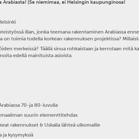
a Arabiasta! (Se niemimaa, ei Helsingin kaupunginosa!
Helsinki
yhteistyössä illan, jonka teemana rakentaminen Arabiassa ennen 
a on toimia todella korkean rakennuksen projektissa? Millaist
öiden merkeissä? Täällä sinua rohkaistaan ja kerrotaan mitä kaikk
noita edellä mainituista asioista.
rabiassa 70-ja 80-luvulla
 maailman suurin elementtitehdas
eat rakennukset & Uskalla lähteä ulkomaille
 ja kysymyksiä