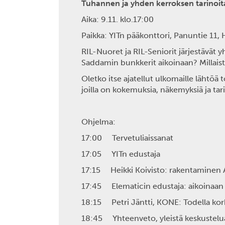
Tuhannen ja yhden kerroksen tarinoit
Aika: 9.11. klo.17:00
Paikka: YITn pääkonttori, Panuntie 11, 
RIL-Nuoret ja RIL-Seniorit järjestävät 
Saddamin bunkkerit aikoinaan? Millaist
Oletko itse ajatellut ulkomaille lähtöä t
joilla on kokemuksia, näkemyksiä ja tari
Ohjelma:
17:00 Tervetuliaissanat
17:05 YITn edustaja
17:15 Heikki Koivisto: rakentaminen A
17:45 Elematicin edustaja: aikoinaan
18:15 Petri Jäntti, KONE: Todella kork
18:45 Yhteenveto, yleistä keskustelua