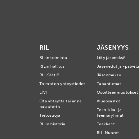
RIL
JÄSENYYS
RILin toiminta
Liity jäseneksi!
RILin hallitus
Jäsenedut ja -palvelu
RIL-Säätiö
Jäsenmaksu
Toimiston yhteystiedot
Tapahtumat
LIVI
Osoitteenmuutokset
Ota yhteyttä tai anna
Alueosastot
palautetta
Tekniikka- ja
Tietosuoja
teemaryhmät
RILin historia
Teekkarit
RIL-Nuoret