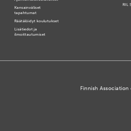
RIL 
Kansainväliset
tapahtumat
t
Räätälöidyt koulutukset
Lisätiedot ja
ilmoittautumiset
Finnish Association 