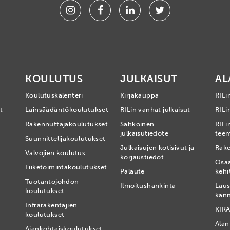
Instagram
Facebook
Linkedin
Twitter
KOULUTUS
JULKAISUT
AL
Koulutuskalenteri
Kirjakauppa
RILi
t
Lainsäädäntökoulutukset
RILin vanhat julkaisut
RILin
Rakennuttajakoulutukset
Sähköinen
RILi
julkaisutiedote
tee
Suunnittelijakoulutukset
Julkaisujen kotisivut ja
Rake
Valvojien koulutus
korjaustiedot
Osa
Liiketoimintakoulutukset
Palaute
kehi
Tuotantojohdon
Ilmoitushankinta
Laus
koulutukset
kan
Infrarakentajien
KIRA
koulutukset
Alan
Ajankohtaiskoulutukset