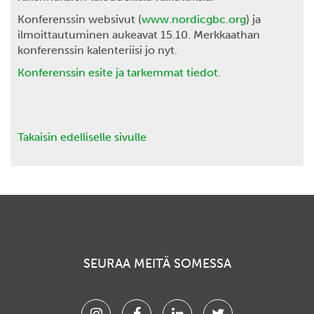
Konferenssin websivut (
www.nordicgbc.org
) ja
ilmoittautuminen aukeavat 15.10. Merkkaathan
konferenssin kalenteriisi jo nyt.
Konferenssin esite ja tarkemmat tiedot.
Takaisin edelliselle sivulle
SEURAA MEITÄ SOMESSA
Instagram
Facebook
Linkedin
Twitter