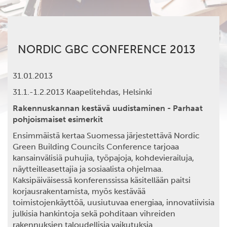
NORDIC GBC CONFERENCE 2013
31.01.2013
31.1.-1.2.2013 Kaapelitehdas, Helsinki
Rakennuskannan kestävä uudistaminen - Parhaat
pohjoismaiset esimerkit
Ensimmäistä kertaa Suomessa järjestettävä Nordic
Green Building Councils Conference tarjoaa
kansainvälisiä puhujia, työpajoja, kohdevierailuja,
näytteilleasettajia ja sosiaalista ohjelmaa.
Kaksipäiväisessä konferenssissa käsitellään paitsi
korjausrakentamista, myös kestävää
toimistojenkäyttöä, uusiutuvaa energiaa, innovatiivisia
julkisia hankintoja sekä pohditaan vihreiden
rakennuksien taloudellisia vaikutuksia.