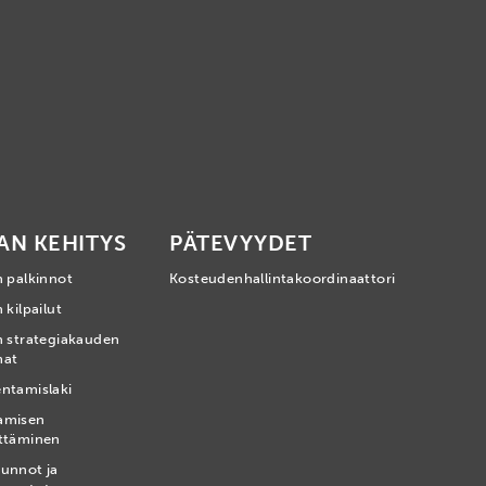
AN KEHITYS
PÄTEVYYDET
n palkinnot
Kosteudenhallintakoordinaattori
 kilpailut
n strategiakauden
mat
ntamislaki
amisen
ttäminen
unnot ja