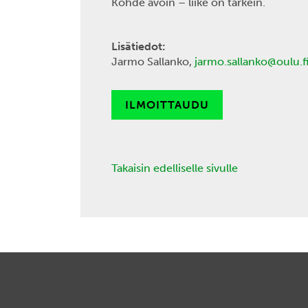
Kohde avoin – liike on tärkein.
Lisätiedot:
Jarmo Sallanko,
jarmo.sallanko@oulu.f
ILMOITTAUDU
Takaisin edelliselle sivulle