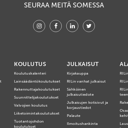
SEURAA MEITÄ SOMESSA
Instagram
Facebook
Linkedin
Twitter
KOULUTUS
JULKAISUT
AL
Koulutuskalenteri
Kirjakauppa
RILi
t
Lainsäädäntökoulutukset
RILin vanhat julkaisut
RILin
Rakennuttajakoulutukset
Sähköinen
RILi
julkaisutiedote
tee
Suunnittelijakoulutukset
Julkaisujen kotisivut ja
Rake
Valvojien koulutus
korjaustiedot
Osa
Liiketoimintakoulutukset
Palaute
kehi
Tuotantojohdon
Ilmoitushankinta
Laus
koulutukset