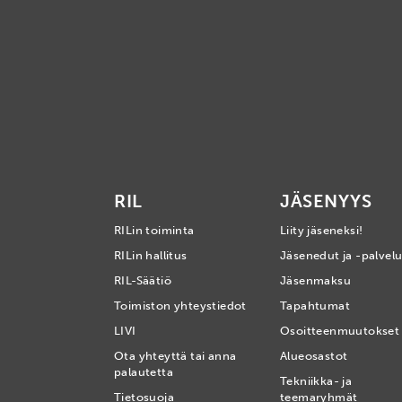
RIL
JÄSENYYS
RILin toiminta
Liity jäseneksi!
RILin hallitus
Jäsenedut ja -palvelu
RIL-Säätiö
Jäsenmaksu
Toimiston yhteystiedot
Tapahtumat
LIVI
Osoitteenmuutokset
Ota yhteyttä tai anna
Alueosastot
palautetta
Tekniikka- ja
Tietosuoja
teemaryhmät