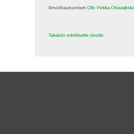
Ilmoittautumiset
Olli-Pekka.Otava@ska
Takaisin edelliselle sivulle