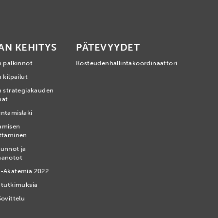
AN KEHITYS
PÄTEVYYDET
n palkinnot
Kosteudenhallintakoordinaattori
 kilpailut
n strategiakauden
mat
ntamislaki
amisen
ttäminen
unnot ja
nanotot
-Akatemia 2022
 tutkimuksia
Sovittelu