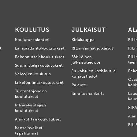
KOULUTUS
JULKAISUT
AL
Koulutuskalenteri
Kirjakauppa
RILi
t
Lainsäädäntökoulutukset
RILin vanhat julkaisut
RILin
Rakennuttajakoulutukset
Sähköinen
RILi
julkaisutiedote
tee
Suunnittelijakoulutukset
Julkaisujen kotisivut ja
Rake
Valvojien koulutus
korjaustiedot
Osa
Liiketoimintakoulutukset
Palaute
kehi
Tuotantojohdon
Ilmoitushankinta
Laus
koulutukset
kan
Infrarakentajien
KIRA
koulutukset
Alan
Ajankohtaiskoulutukset
RIL 
Kansainväliset
tapahtumat