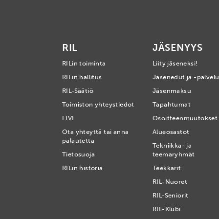
RIL
JÄSENYYS
RILin toiminta
Liity jäseneksi!
RILin hallitus
Jäsenedut ja -palvelu
RIL-Säätiö
Jäsenmaksu
Toimiston yhteystiedot
Tapahtumat
LIVI
Osoitteenmuutokset
Ota yhteyttä tai anna
Alueosastot
palautetta
Tekniikka- ja
Tietosuoja
teemaryhmät
RILin historia
Teekkarit
RIL-Nuoret
RIL-Seniorit
RIL-Klubi