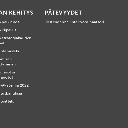
AN KEHITYS
PÄTEVYYDET
n palkinnot
Kosteudenhallintakoordinaattori
 kilpailut
n strategiakauden
mat
ntamislaki
amisen
ttäminen
unnot ja
nanotot
-Akatemia 2022
 tutkimuksia
Sovittelu