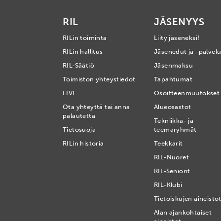
RIL
JÄSENYYS
RILin toiminta
Liity jäseneksi!
RILin hallitus
Jäsenedut ja -palvelu
RIL-Säätiö
Jäsenmaksu
Toimiston yhteystiedot
Tapahtumat
LIVI
Osoitteenmuutokset
Ota yhteyttä tai anna
Alueosastot
palautetta
Tekniikka- ja
Tietosuoja
teemaryhmät
RILin historia
Teekkarit
RIL-Nuoret
RIL-Seniorit
RIL-Klubi
Tietoiskujen aineisto
Alan ajankohtaiset