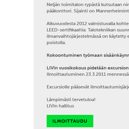
Neljän toimitalon rypästä kutsutaan ni
pääkonttori. Sijainti on Mannerheimin
Alkuvuodesta 2012 valmistuvalla koht
LEED-sertifikaattia. Talotekniikan suun
ilmanvaihtojärjestelmässä on käytetty e
poistolla.
Kokoontuminen työmaan sisäänkäynn
LIVIn vuosikokous pidetään excursion
Ilmoittautuminen 23.3.2011 mennessä 
Excursiolle pääsevät ilmoittautumisjärj
Lämpimästi tervetuloa!
LIVIn hallitus
ILMOITTAUDU