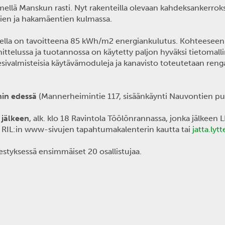
mellä Manskun rasti. Nyt rakenteilla olevaan kahdeksankerrok
tien ja hakamäentien kulmassa.
eella on tavoitteena 85 kWh/m2 energiankulutus. Kohteese
nittelussa ja tuotannossa on käytetty paljon hyväksi tietomal
sivalmisteisia käytävämoduleja ja kanavisto toteutetaan rengas
in edessä
(Mannerheimintie 117, sisäänkäynti Nauvontien puol
 jälkeen
, alk. klo 18 Ravintola Töölönrannassa, jonka jälkeen LI
RIL:in www-sivujen tapahtumakalenterin kautta tai
jatta.lytt
estyksessä ensimmäiset 20 osallistujaa.