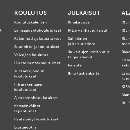
KOULUTUS
JULKAISUT
AL
Koulutuskalenteri
Kirjakauppa
RILi
t
Lainsäädäntökoulutukset
RILin vanhat julkaisut
RILin
Rakennuttajakoulutukset
Sähköinen
RILi
julkaisutiedote
tee
Suunnittelijakoulutukset
Julkaisujen kotisivut ja
Rake
Valvojien koulutus
korjaustiedot
Osa
Liiketoimintakoulutukset
Palaute
kehi
Tuotantojohdon
Ilmoitushankinta
Laus
koulutukset
kan
Infrarakentajien
KIRA
koulutukset
Alan
Ajankohtaiskoulutukset
RIL 
Kansainväliset
tapahtumat
t
Räätälöidyt koulutukset
Lisätiedot ja