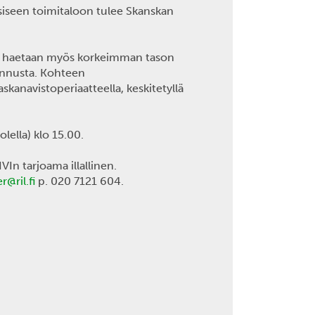
siseen toimitaloon tulee Skanskan
en haetaan myös korkeimman tason
linnusta. Kohteen
kanavistoperiaatteella, keskitetyllä
ella) klo 15.00.
VIn tarjoama illallinen.
er@ril.fi
p. 020 7121 604.