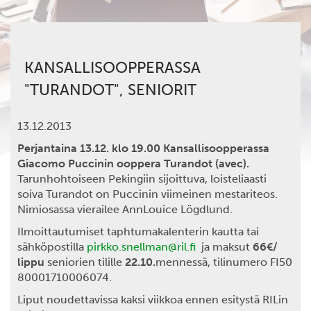
KANSALLISOOPPERASSA
"TURANDOT", SENIORIT
13.12.2013
Perjantaina 13.12. klo 19.00 Kansallisoopperassa
Giacomo Puccinin
ooppera Turandot (avec).
Tarunhohtoiseen Pekingiin sijoittuva, loisteliaasti
soiva Turandot on Puccinin viimeinen mestariteos.
Nimiosassa vierailee AnnLouice Lögdlund.
Ilmoittautumiset taphtumakalenterin kautta tai
sähköpostilla
pirkko.snellman@ril.fi
ja maksut
66€/
lippu
seniorien tilille
22.10.
mennessä, tilinumero FI50
80001710006074.
Liput noudettavissa kaksi viikkoa ennen esitystä RILin