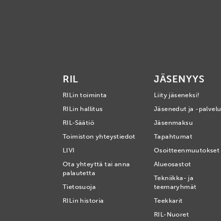
RIL
JÄSENYYS
RILin toiminta
Liity jäseneksi!
RILin hallitus
Jäsenedut ja -palvelu
RIL-Säätiö
Jäsenmaksu
Toimiston yhteystiedot
Tapahtumat
LIVI
Osoitteenmuutokset
Ota yhteyttä tai anna
Alueosastot
palautetta
Tekniikka- ja
Tietosuoja
teemaryhmät
RILin historia
Teekkarit
RIL-Nuoret