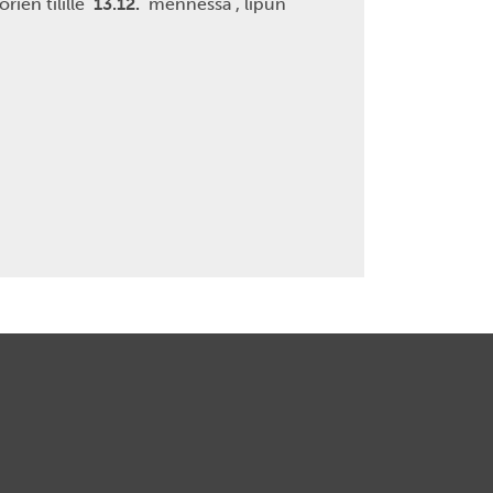
rien tilille
13.12.
mennessä , lipun