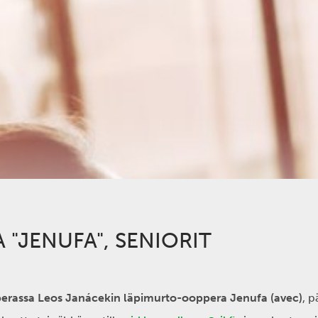
"JENUFA", SENIORIT
perassa Leos Janácekin läpimurto-ooppera Jenufa (avec)
, p