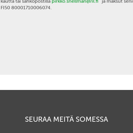
kautta tai sähköpostilla
pirkko.snellman@ril.fi
ja maksut senio
n FI50 80001710006074.
SEURAA MEITÄ SOMESSA