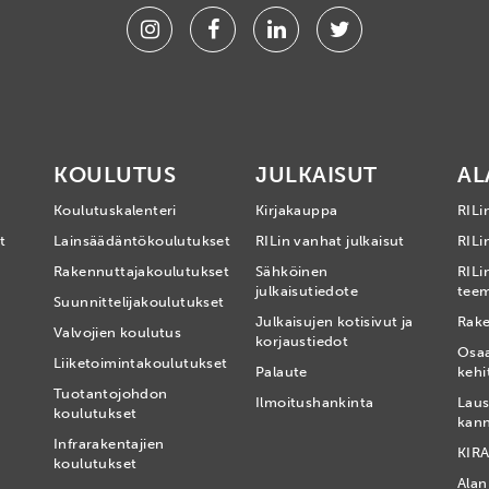
Instagram
Facebook
Linkedin
Twitter
KOULUTUS
JULKAISUT
AL
Koulutuskalenteri
Kirjakauppa
RILi
t
Lainsäädäntökoulutukset
RILin vanhat julkaisut
RILin
Rakennuttajakoulutukset
Sähköinen
RILi
julkaisutiedote
tee
Suunnittelijakoulutukset
Julkaisujen kotisivut ja
Rake
Valvojien koulutus
korjaustiedot
Osa
Liiketoimintakoulutukset
Palaute
kehi
Tuotantojohdon
Ilmoitushankinta
Laus
koulutukset
kan
Infrarakentajien
KIRA
koulutukset
Alan