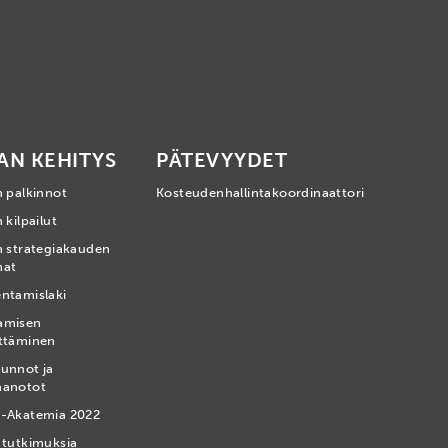
AN KEHITYS
PÄTEVYYDET
n palkinnot
Kosteudenhallintakoordinaattori
 kilpailut
n strategiakauden
mat
ntamislaki
amisen
ttäminen
unnot ja
nanotot
-Akatemia 2022
 tutkimuksia