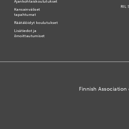
Ajankohtaiskoulutukset
RIL 
Kansainväliset
tapahtumat
t
Räätälöidyt koulutukset
Lisätiedot ja
ilmoittautumiset
Finnish Association 