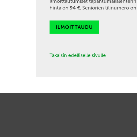
Ilmoittautumiset tapahtumakalenterin 
hinta on
94 €.
Seniorien tilinumero o
ILMOITTAUDU
Takaisin edelliselle sivulle