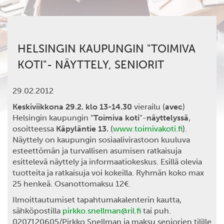
HELSINGIN KAUPUNGIN "TOIMIVA
KOTI"- NÄYTTELY, SENIORIT
29.02.2012
Keskiviikkona 29.2. klo 13-14.30
vierailu (
avec
)
Helsingin kaupungin ”
Toimiva koti
”-
näyttelyssä
,
osoitteessa
Käpyläntie 13.
(
www.toimivakoti.fi
).
Näyttely on kaupungin sosiaalivirastoon kuuluva
esteettömän ja turvallisen asumisen ratkaisuja
esittelevä näyttely ja informaatiokeskus. Esillä olevia
tuotteita ja ratkaisuja voi kokeilla. Ryhmän koko max
25 henkeä. Osanottomaksu 12€.
Ilmoittautumiset tapahtumakalenterin kautta,
sähköpostilla
pirkko.snellman@ril.fi
tai puh.
0207120605/Pirkko Snellman ja maksu seniorien tilille