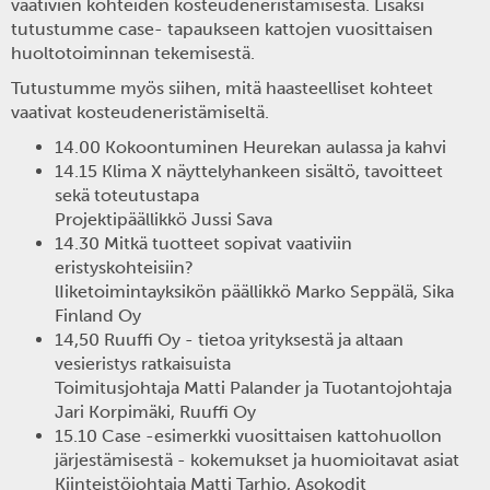
vaativien kohteiden kosteudeneristämisestä. Lisäksi
tutustumme case- tapaukseen kattojen vuosittaisen
huoltotoiminnan tekemisestä.
Tutustumme myös siihen, mitä haasteelliset kohteet
vaativat kosteudeneristämiseltä.
14.00 Kokoontuminen Heurekan aulassa ja kahvi
14.15 Klima X näyttelyhankeen sisältö, tavoitteet
sekä toteutustapa
Projektipäällikkö Jussi Sava
14.30 Mitkä tuotteet sopivat vaativiin
eristyskohteisiin?
lIiketoimintayksikön päällikkö Marko Seppälä, Sika
Finland Oy
14,50 Ruuffi Oy - tietoa yrityksestä ja altaan
vesieristys ratkaisuista
Toimitusjohtaja Matti Palander ja Tuotantojohtaja
Jari Korpimäki, Ruuffi Oy
15.10 Case -esimerkki vuosittaisen kattohuollon
järjestämisestä - kokemukset ja huomioitavat asiat
Kiinteistöjohtaja Matti Tarhio, Asokodit