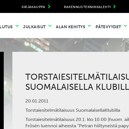
KIRJAKAUPPA
RAKENNUSTEKNIIKKALEHTI
LUTUS
JULKAISUT
ALAN KEHITYS
PÄTEVYYDET
TORSTAIESITELMÄTILAIS
SUOMALAISELLA KLUBIL
20.01.2011
Torstaiesitelmätilaisuus SuomalaisellaKlubilla
Torstaiesitelmätilaisuus 20.1. klo 10.00 (huom. ai
Frösén luennoi aiheesta ”Petran hiiltyneistä pap