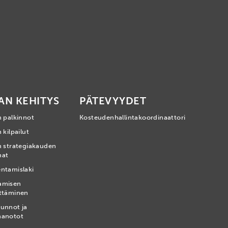
AN KEHITYS
PÄTEVYYDET
n palkinnot
Kosteudenhallintakoordinaattori
 kilpailut
n strategiakauden
mat
ntamislaki
amisen
ttäminen
unnot ja
nanotot