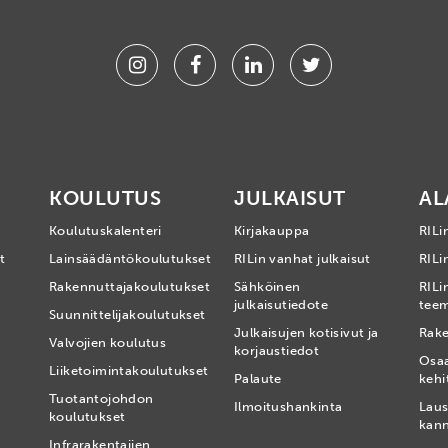
Instagram
Facebook
Linkedin
Twitter
KOULUTUS
JULKAISUT
AL
Koulutuskalenteri
Kirjakauppa
RILi
t
Lainsäädäntökoulutukset
RILin vanhat julkaisut
RILin
Rakennuttajakoulutukset
Sähköinen
RILi
julkaisutiedote
tee
Suunnittelijakoulutukset
Julkaisujen kotisivut ja
Rake
Valvojien koulutus
korjaustiedot
Osa
Liiketoimintakoulutukset
Palaute
kehi
Tuotantojohdon
Ilmoitushankinta
Laus
koulutukset
kan
Infrarakentajien