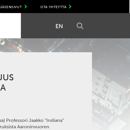
JÄSENSIVUT
OTA YHTEYTTÄ
EN
UUS
LA
ka) Professori Jaakko ”Indiana”
yruksista Aaroninvuoren