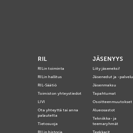
RIL
JÄSENYYS
RILin toiminta
Liity jäseneksi!
RILin hallitus
Jäsenedut ja -palvelu
RIL-Säätiö
Jäsenmaksu
Toimiston yhteystiedot
Tapahtumat
LIVI
Osoitteenmuutokset
Ota yhteyttä tai anna
Alueosastot
palautetta
Tekniikka- ja
Tietosuoja
teemaryhmät
RILin historia
Teekkarit