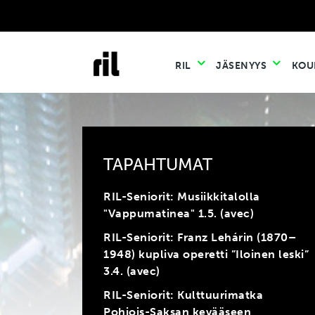
RIL
JÄSENYYS
KOU
TAPAHTUMAT
RIL-Seniorit: Musiikkitalolla
"Vappumatinea" 1.5. (avec)
RIL-Seniorit: Franz Lehárin (1870–
1948) kupliva operetti ”Iloinen leski”
3.4. (avec)
RIL-Seniorit: Kulttuurimatka
Pohjois-Saksan kevääseen