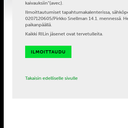
kaivauksiin”(avec).
Ilmoittautumiset tapahtumakalenterissa, sähköpost
0207120605/Pirkko Snellman 14.1. mennessä. H
paikanpäällä.
Kaikki RILin jäsenet ovat tervetulleita.
ILMOITTAUDU
Takaisin edelliselle sivulle