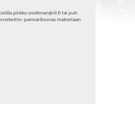
illa pirkko.snellman@ril.fi tai puh.
ernekeitto-pannarilounas maksetaan