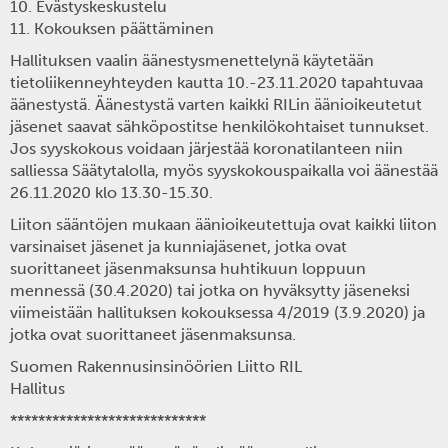
10. Evästyskeskustelu
11. Kokouksen päättäminen
Hallituksen vaalin äänestysmenettelynä käytetään
tietoliikenneyhteyden kautta 10.-23.11.2020 tapahtuvaa
äänestystä. Äänestystä varten kaikki RILin äänioikeutetut
jäsenet saavat sähköpostitse henkilökohtaiset tunnukset.
Jos syyskokous voidaan järjestää koronatilanteen niin
salliessa Säätytalolla, myös syyskokouspaikalla voi äänestää
26.11.2020 klo 13.30-15.30.
Liiton sääntöjen mukaan äänioikeutettuja ovat kaikki liiton
varsinaiset jäsenet ja kunniajäsenet, jotka ovat
suorittaneet jäsenmaksunsa huhtikuun loppuun
mennessä (30.4.2020) tai jotka on hyväksytty jäseneksi
viimeistään hallituksen kokouksessa 4/2019 (3.9.2020) ja
jotka ovat suorittaneet jäsenmaksunsa.
Suomen Rakennusinsinöörien Liitto RIL
Hallitus
****************************