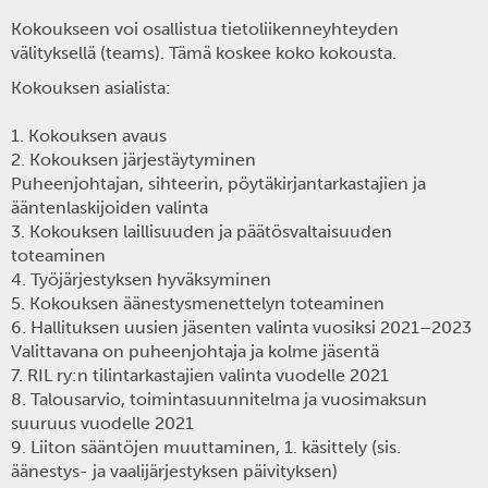
Kokoukseen voi osallistua tietoliikenneyhteyden
välityksellä (teams). Tämä koskee koko kokousta.
Kokouksen asialista:
1. Kokouksen avaus
2. Kokouksen järjestäytyminen
Puheenjohtajan, sihteerin, pöytäkirjantarkastajien ja
ääntenlaskijoiden valinta
3. Kokouksen laillisuuden ja päätösvaltaisuuden
toteaminen
4. Työjärjestyksen hyväksyminen
5. Kokouksen äänestysmenettelyn toteaminen
6. Hallituksen uusien jäsenten valinta vuosiksi 2021–2023
Valittavana on puheenjohtaja ja kolme jäsentä
7. RIL ry:n tilintarkastajien valinta vuodelle 2021
8. Talousarvio, toimintasuunnitelma ja vuosimaksun
suuruus vuodelle 2021
9. Liiton sääntöjen muuttaminen, 1. käsittely (sis.
äänestys- ja vaalijärjestyksen päivityksen)