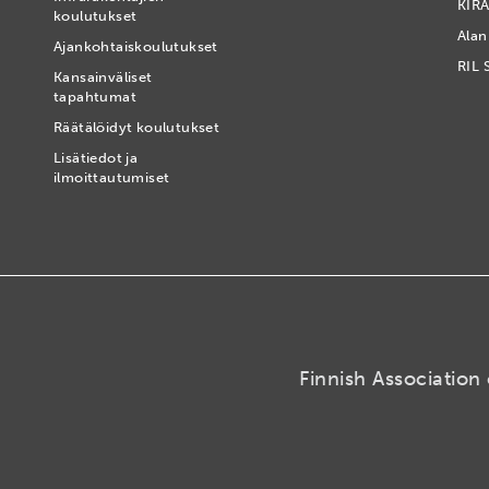
KIRA
koulutukset
Alan
Ajankohtaiskoulutukset
RIL 
Kansainväliset
tapahtumat
t
Räätälöidyt koulutukset
Lisätiedot ja
ilmoittautumiset
Finnish Association 