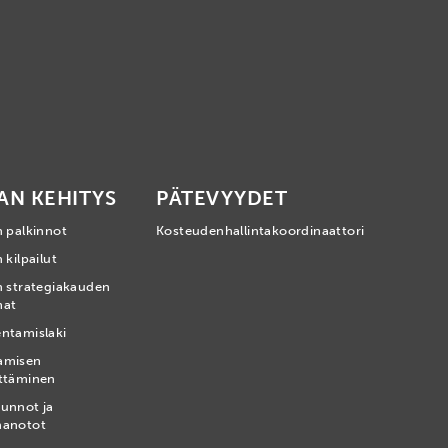
AN KEHITYS
PÄTEVYYDET
n palkinnot
Kosteudenhallintakoordinaattori
 kilpailut
n strategiakauden
mat
ntamislaki
amisen
ttäminen
unnot ja
nanotot