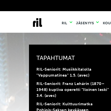
RIL
JÄSENYYS
KOU
TAPAHTUMAT
RIL-Seniorit: Musiikkitalolla
"Vappumatinea" 1.5. (avec)
RIL-Seniorit: Franz Lehárin (1870–
1948) kupliva operetti ”Iloinen leski”
3.4. (avec)
RIL-Seniorit: Kulttuurimatka
Pohjois-Saksan kevääseen