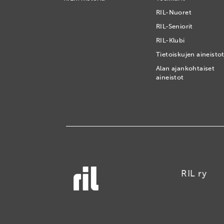
RIL-Nuoret
RIL-Seniorit
RIL-Klubi
Tietoiskujen aineisto
Alan ajankohtaiset
aineistot
RIL ry