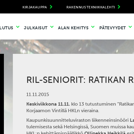
KIRJAKAUPPA
RAKENNUSTEKNIIKKALEHTI
LUTUS
JULKAISUT
ALAN KEHITYS
PÄTEVYYDET
RIL-SENIORIT: RATIKAN 
11.11.2015
Keskiviikkona 11.11.
klo 13 tutustuminen ”Ratikan
Korjaamon Vintillä HKLn vieraina.
Kaupunkisuunnitteluviraston liikenneinsinööri
L
tulemisesta sekä Helsingissä, Suomen muissa ka
HKL:n kehittämispäällikkö
Ollipekka Heikkilä
esi