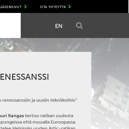
JÄSENSIVUT
OTA YHTEYTTÄ
EN
RENESSANSSI
 renessanssiin ja uusiin tekniikoihin”
auri Kangas
kertoo ratikan uudesta
upungeissa että muualla Euroopassa.
ttelee Helsingin uuden Artic-ratikan