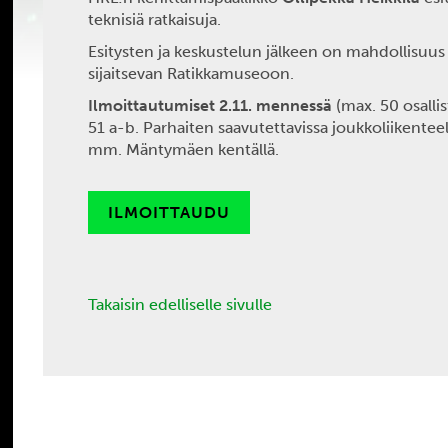
teknisiä ratkaisuja.
Esitysten ja keskustelun jälkeen on mahdollisuu
sijaitsevan Ratikkamuseoon.
Ilmoittautumiset 2.11. mennessä
(max. 50 osalli
51 a-b. Parhaiten saavutettavissa joukkoliikenteel
mm. Mäntymäen kentällä.
ILMOITTAUDU
Takaisin edelliselle sivulle