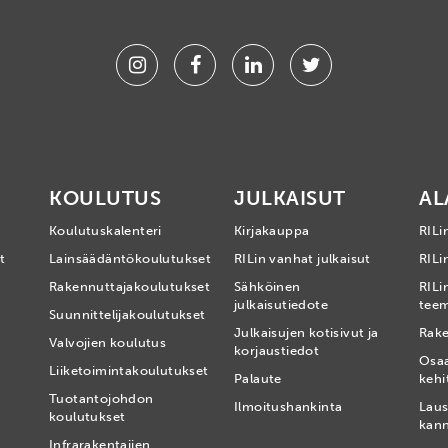
Instagram
Facebook
Linkedin
Twitter
KOULUTUS
JULKAISUT
AL
Koulutuskalenteri
Kirjakauppa
RILi
t
Lainsäädäntökoulutukset
RILin vanhat julkaisut
RILin
Rakennuttajakoulutukset
Sähköinen
RILi
julkaisutiedote
tee
Suunnittelijakoulutukset
Julkaisujen kotisivut ja
Rake
Valvojien koulutus
korjaustiedot
Osa
Liiketoimintakoulutukset
Palaute
kehi
Tuotantojohdon
Ilmoitushankinta
Laus
koulutukset
kan
Infrarakentajien