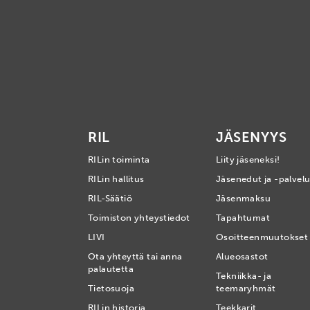
RIL
JÄSENYYS
RILin toiminta
Liity jäseneksi!
RILin hallitus
Jäsenedut ja -palvelu
RIL-Säätiö
Jäsenmaksu
Toimiston yhteystiedot
Tapahtumat
LIVI
Osoitteenmuutokset
Ota yhteyttä tai anna
Alueosastot
palautetta
Tekniikka- ja
Tietosuoja
teemaryhmät
RILin historia
Teekkarit