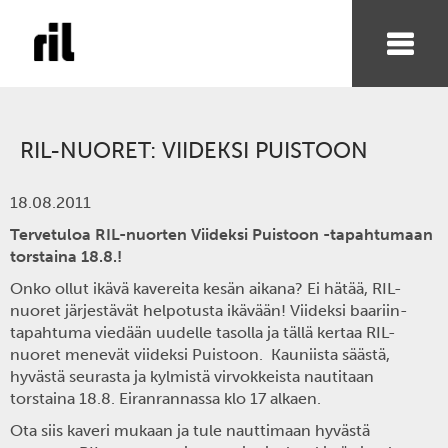
RIL-NUORET: VIIDEKSI PUISTOON
18.08.2011
Tervetuloa RIL-nuorten Viideksi Puistoon -tapahtumaan
torstaina 18.8.!
Onko ollut ikävä kavereita kesän aikana? Ei hätää, RIL-
nuoret järjestävät helpotusta ikävään! Viideksi baariin-
tapahtuma viedään uudelle tasolla ja tällä kertaa RIL-
nuoret menevät viideksi Puistoon. Kauniista säästä,
hyvästä seurasta ja kylmistä virvokkeista nautitaan
torstaina 18.8. Eiranrannassa klo 17 alkaen.
Ota siis kaveri mukaan ja tule nauttimaan hyvästä