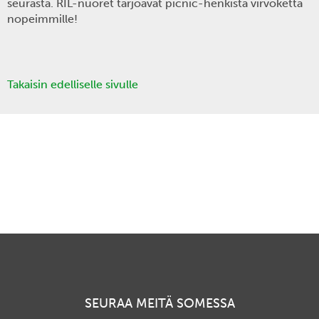
seurasta. RIL-nuoret tarjoavat picnic-henkistä virvoketta
nopeimmille!
Takaisin edelliselle sivulle
SEURAA MEITÄ SOMESSA