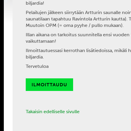
biljardia!
Pelailujen jälkeen siirrytään Artturin saunalle no
saunatilaan tapahtuu Ravintola Artturin kautta). Ta
Muutoin OPM (= oma pyyhe / pullo mukaan).
Illan aikana on tarkoitus suunnitella ensi vuoden
vaikuttamaan!
Ilmoittautuessasi kerrothan lisätiedoissa, mikäli h
biljardia.
Tervetuloa
ILMOITTAUDU
Takaisin edelliselle sivulle