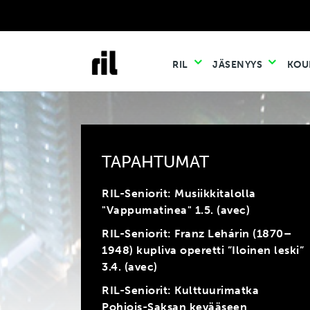
RIL
JÄSENYYS
KOU
TAPAHTUMAT
RIL-Seniorit: Musiikkitalolla
"Vappumatinea" 1.5. (avec)
RIL-Seniorit: Franz Lehárin (1870–
1948) kupliva operetti ”Iloinen leski”
3.4. (avec)
RIL-Seniorit: Kulttuurimatka
Pohjois-Saksan kevääseen