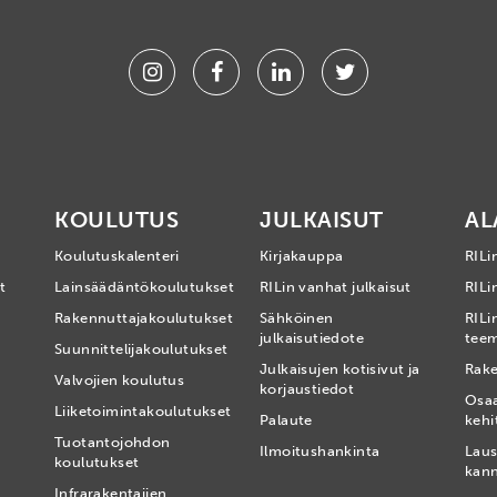
Instagram
Facebook
Linkedin
Twitter
KOULUTUS
JULKAISUT
AL
Koulutuskalenteri
Kirjakauppa
RILi
t
Lainsäädäntökoulutukset
RILin vanhat julkaisut
RILin
Rakennuttajakoulutukset
Sähköinen
RILi
julkaisutiedote
tee
Suunnittelijakoulutukset
Julkaisujen kotisivut ja
Rake
Valvojien koulutus
korjaustiedot
Osa
Liiketoimintakoulutukset
Palaute
kehi
Tuotantojohdon
Ilmoitushankinta
Laus
koulutukset
kan
Infrarakentajien