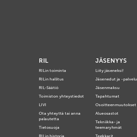
RIL
JÄSENYYS
RILin toiminta
Liity jäseneksi!
RILin hallitus
Jäsenedut ja -palvelu
RIL-Säätiö
Jäsenmaksu
Toimiston yhteystiedot
Tapahtumat
LIVI
Osoitteenmuutokset
Ota yhteyttä tai anna
Alueosastot
palautetta
Tekniikka- ja
Tietosuoja
teemaryhmät
RILin historia
Teekkarit