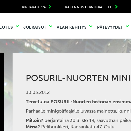
KIRJAKAUPPA
RAKENNUSTEKNIIKKALEHTI
LUTUS
JULKAISUT
ALAN KEHITYS
PÄTEVYYDET
POSURIL-NUORTEN MINI
30.03.2012
Tervetuloa POSURIL-Nuorten historian ensimm
Parhaalle minigolffaajalle luvassa mainetta, kunni
Milloin?
perjantaina 30.3. klo 19, saavuthan paikal
Missä?
Pelibunkkeri, Kansankatu 47, Oulu