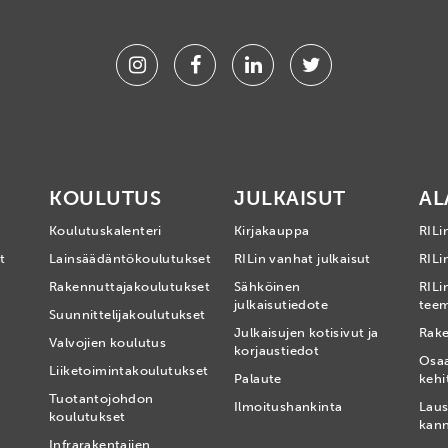
Instagram
Facebook
Linkedin
Twitter
KOULUTUS
JULKAISUT
AL
Koulutuskalenteri
Kirjakauppa
RILi
t
Lainsäädäntökoulutukset
RILin vanhat julkaisut
RILin
Rakennuttajakoulutukset
Sähköinen
RILi
julkaisutiedote
tee
Suunnittelijakoulutukset
Julkaisujen kotisivut ja
Rake
Valvojien koulutus
korjaustiedot
Osa
Liiketoimintakoulutukset
Palaute
kehi
Tuotantojohdon
Ilmoitushankinta
Laus
koulutukset
kan
Infrarakentajien