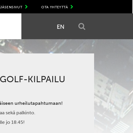
JÄSENSIVUT
OTA YHTEYTTÄ
EN
GOLF-KILPAILU
äiseen urheilutapahtumaan!
aa sekä palkinto.
le jo 18.45!