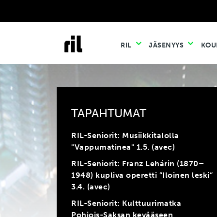
RIL
JÄSENYYS
KOU
TAPAHTUMAT
RIL-Seniorit: Musiikkitalolla
"Vappumatinea" 1.5. (avec)
RIL-Seniorit: Franz Lehárin (1870–
1948) kupliva operetti ”Iloinen leski”
3.4. (avec)
RIL-Seniorit: Kulttuurimatka
Pohjois-Saksan kevääseen