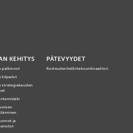
AN KEHITYS
PÄTEVYYDET
n palkinnot
Kosteudenhallintakoordinaattori
 kilpailut
n strategiakauden
mat
ntamislaki
amisen
ttäminen
unnot ja
nanotot