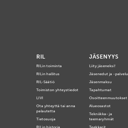
RIL
JÄSENYYS
RILin toiminta
Liity jäseneksi!
RILin hallitus
Jäsenedut ja -palvelu
RIL-Säätiö
Jäsenmaksu
Toimiston yhteystiedot
Tapahtumat
LIVI
Osoitteenmuutokset
Ota yhteyttä tai anna
Alueosastot
palautetta
Tekniikka- ja
Tietosuoja
teemaryhmät
RILin historia
Teekkarit