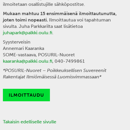
ilmoitetaan osallistujille sähköpostitse.
Mukaan mahtuu 15 ensimmäisenä ilmoittautunutta,
joten toimi nopeasti.
Ilmoittautua voi tapahtuman
sivulta. Juha Parkkarilta saat lisätietoa
juhapark@palkki.oulu.fi
.
Syysterveisin
Annemari Kaaranka
SOME-vastaava, POSURIL-Nuoret
kaaranka@palkki.oulu.fi
, 040-7499861
*POSURIL-Nuoret – Poikkeuksellisen Suvereenit
Rakentajat Ilmiömäisessä Luomisvimmassaan*
ILMOITTAUDU
Takaisin edelliselle sivulle