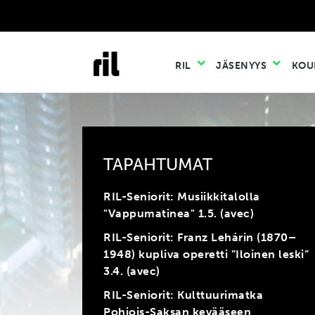
RIL
JÄSENYYS
KOU
TAPAHTUMAT
RIL-Seniorit: Musiikkitalolla
"Vappumatinea" 1.5. (avec)
RIL-Seniorit: Franz Lehárin (1870–
1948) kupliva operetti ”Iloinen leski”
3.4. (avec)
RIL-Seniorit: Kulttuurimatka
Pohjois-Saksan kevääseen