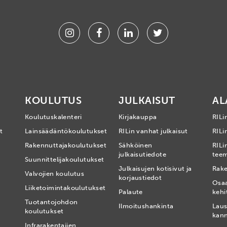
Instagram
Facebook
Linkedin
Twitter
KOULUTUS
JULKAISUT
AL
Koulutuskalenteri
Kirjakauppa
RILi
t
Lainsäädäntökoulutukset
RILin vanhat julkaisut
RILin
Rakennuttajakoulutukset
Sähköinen
RILi
julkaisutiedote
tee
Suunnittelijakoulutukset
Julkaisujen kotisivut ja
Rake
Valvojien koulutus
korjaustiedot
Osa
Liiketoimintakoulutukset
Palaute
kehi
Tuotantojohdon
Ilmoitushankinta
Laus
koulutukset
kan
Infrarakentajien