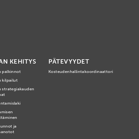
AN KEHITYS
PÄTEVYYDET
n palkinnot
Kosteudenhallintakoordinaattori
 kilpailut
n strategiakauden
mat
ntamislaki
amisen
ttäminen
unnot ja
nanotot