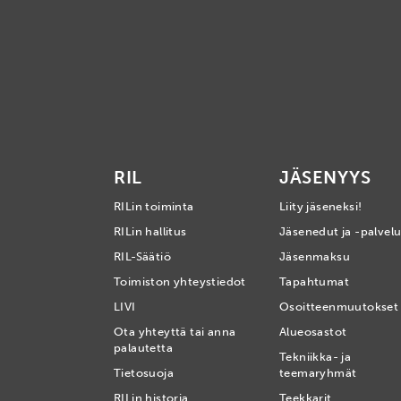
RIL
JÄSENYYS
RILin toiminta
Liity jäseneksi!
RILin hallitus
Jäsenedut ja -palvelu
RIL-Säätiö
Jäsenmaksu
Toimiston yhteystiedot
Tapahtumat
LIVI
Osoitteenmuutokset
Ota yhteyttä tai anna
Alueosastot
palautetta
Tekniikka- ja
Tietosuoja
teemaryhmät
RILin historia
Teekkarit