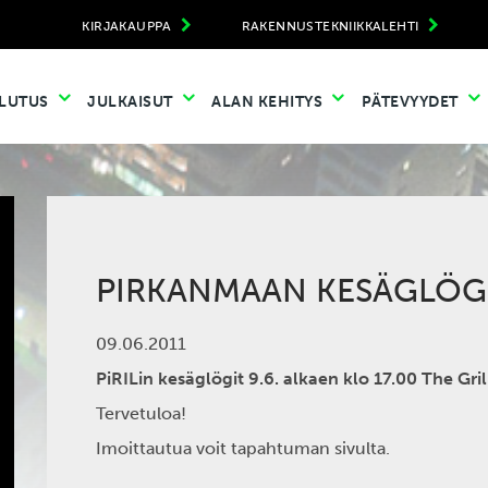
KIRJAKAUPPA
RAKENNUSTEKNIIKKALEHTI
LUTUS
JULKAISUT
ALAN KEHITYS
PÄTEVYYDET
PIRKANMAAN KESÄGLÖG
09.06.2011
PiRILin kesäglögit 9.6. alkaen klo 17.00 The Gri
Tervetuloa!
Imoittautua voit tapahtuman sivulta.