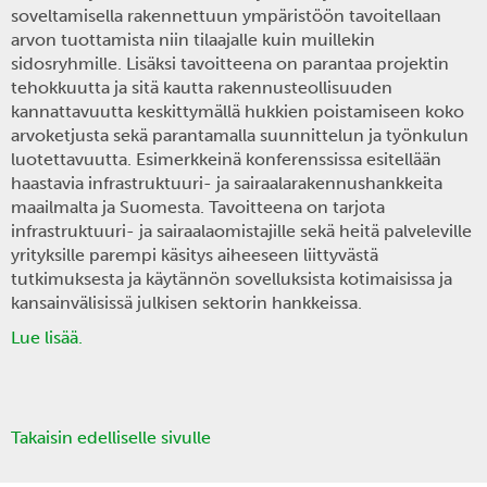
soveltamisella rakennettuun ympäristöön tavoitellaan
arvon tuottamista niin tilaajalle kuin muillekin
sidosryhmille. Lisäksi tavoitteena on parantaa projektin
tehokkuutta ja sitä kautta rakennusteollisuuden
kannattavuutta keskittymällä hukkien poistamiseen koko
arvoketjusta sekä parantamalla suunnittelun ja työnkulun
luotettavuutta. Esimerkkeinä konferenssissa esitellään
haastavia infrastruktuuri- ja sairaalarakennushankkeita
maailmalta ja Suomesta. Tavoitteena on tarjota
infrastruktuuri- ja sairaalaomistajille sekä heitä palveleville
yrityksille parempi käsitys aiheeseen liittyvästä
tutkimuksesta ja käytännön sovelluksista kotimaisissa ja
kansainvälisissä julkisen sektorin hankkeissa.
Lue lisää.
Takaisin edelliselle sivulle