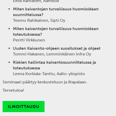
Eeva Rantanen, Ramboll
Miten kaivantojen turvallisuus huomioidaan
suunnittelussa?
Teemu Rahikainen, Sipti Oy
Miten kaivantojen turvallisuus huomioidaan
toteutuksessa?
Pentti Virkkunen
Uuden Kaivanto-ohjeen suositukset ja ohjeet
Tommi Hakanen, Lemminkäinen Infra Oy
Riskien hallintaa kaivantosuunnittelussa ja
toteutuksessa
Leena Korkiala-Tanttu, Aalto-yliopisto
Seminaari päättyy keskusteluun ja iltapalaan.
Tervetuloa!
ILMOITTAUDU