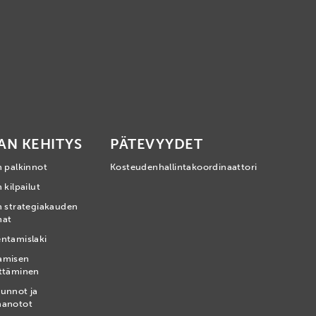
AN KEHITYS
PÄTEVYYDET
n palkinnot
Kosteudenhallintakoordinaattori
 kilpailut
n strategiakauden
mat
ntamislaki
amisen
ttäminen
unnot ja
nanotot