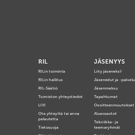
RIL
JÄSENYYS
RILin toiminta
Liity jäseneksi!
RILin hallitus
Jäsenedut ja -palvelu
RIL-Säätiö
Jäsenmaksu
Toimiston yhteystiedot
Tapahtumat
LIVI
Osoitteenmuutokset
Ota yhteyttä tai anna
Alueosastot
palautetta
Tekniikka- ja
Tietosuoja
teemaryhmät