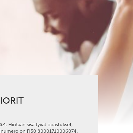
IORIT
6.4.
Hintaan sisältyvät opastukset,
 tilinumero on FI50 80001710006074.