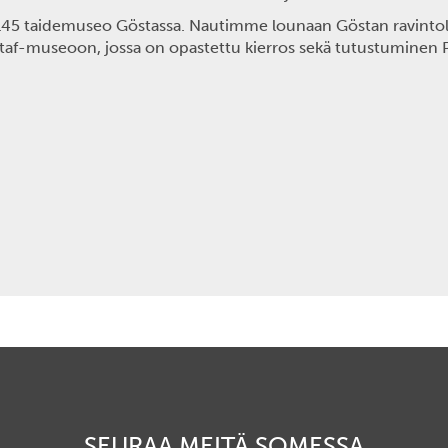
11.45 taidemuseo Göstassa. Nautimme lounaan Göstan ravinto
ustaf-museoon, jossa on opastettu kierros sekä tutustuminen
SEURAA MEITÄ SOMESSA