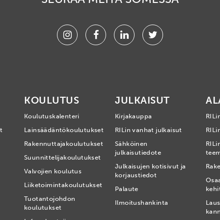
Instagram
Facebook
Linkedin
Twitter
KOULUTUS
JULKAISUT
AL
Koulutuskalenteri
Kirjakauppa
RILi
t
Lainsäädäntökoulutukset
RILin vanhat julkaisut
RILin
Rakennuttajakoulutukset
Sähköinen
RILi
julkaisutiedote
tee
Suunnittelijakoulutukset
Julkaisujen kotisivut ja
Rake
Valvojien koulutus
korjaustiedot
Osa
Liiketoimintakoulutukset
Palaute
kehi
Tuotantojohdon
Ilmoitushankinta
Laus
koulutukset
kan