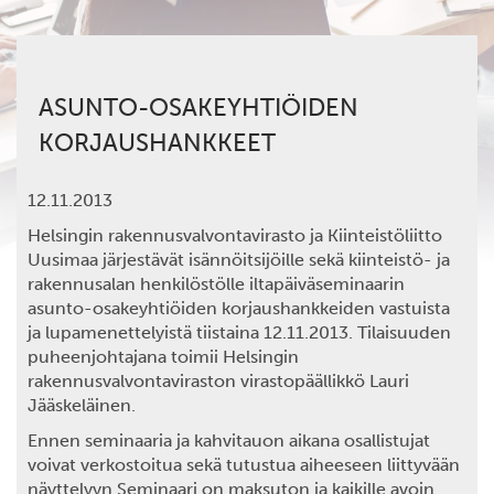
ASUNTO-OSAKEYHTIÖIDEN
KORJAUSHANKKEET
12.11.2013
Helsingin rakennusvalvontavirasto ja Kiinteistöliitto
Uusimaa järjestävät isännöitsijöille sekä kiinteistö- ja
rakennusalan henkilöstölle iltapäiväseminaarin
asunto-osakeyhtiöiden korjaushankkeiden vastuista
ja lupamenettelyistä tiistaina 12.11.2013. Tilaisuuden
puheenjohtajana toimii Helsingin
rakennusvalvontaviraston virastopäällikkö Lauri
Jääskeläinen.
Ennen seminaaria ja kahvitauon aikana osallistujat
voivat verkostoitua sekä tutustua aiheeseen liittyvään
näyttelyyn.Seminaari on maksuton ja kaikille avoin.