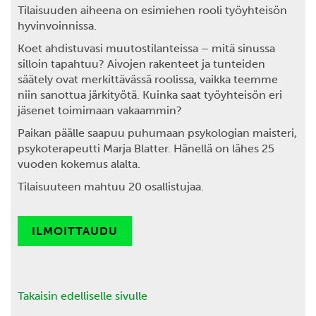
Tilaisuuden aiheena on esimiehen rooli työyhteisön
hyvinvoinnissa.
Koet ahdistuvasi muutostilanteissa – mitä sinussa
silloin tapahtuu? Aivojen rakenteet ja tunteiden
säätely ovat merkittävässä roolissa, vaikka teemme
niin sanottua järkityötä. Kuinka saat työyhteisön eri
jäsenet toimimaan vakaammin?
Paikan päälle saapuu puhumaan psykologian maisteri,
psykoterapeutti
Marja Blatter
. Hänellä on lähes 25
vuoden kokemus alalta.
Tilaisuuteen mahtuu 20 osallistujaa.
ILMOITTAUDU
Takaisin edelliselle sivulle