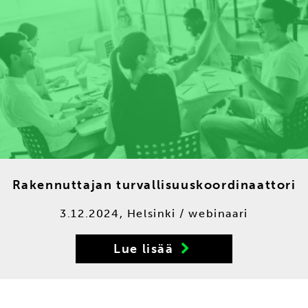
Ra­ken­nut­ta­jan tur­val­li­suus­koor­di­naat­to­ri
3.12.2024, Helsinki / webinaari
Lue lisää