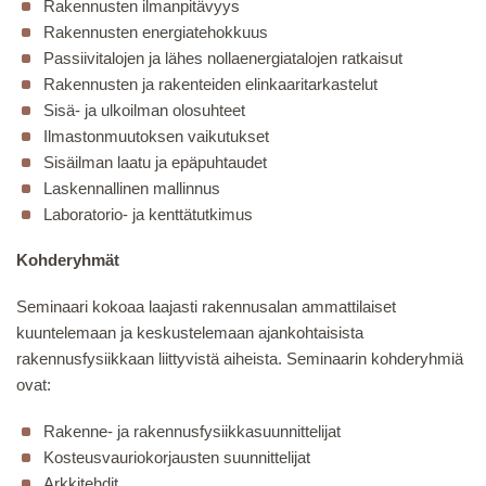
Rakennusten ilmanpitävyys
Rakennusten energiatehokkuus
Passiivitalojen ja lähes nollaenergiatalojen ratkaisut
Rakennusten ja rakenteiden elinkaaritarkastelut
Sisä- ja ulkoilman olosuhteet
Ilmastonmuutoksen vaikutukset
Sisäilman laatu ja epäpuhtaudet
Laskennallinen mallinnus
Laboratorio- ja kenttätutkimus
Kohderyhmät
Seminaari kokoaa laajasti rakennusalan ammattilaiset
kuuntelemaan ja keskustelemaan ajankohtaisista
rakennusfysiikkaan liittyvistä aiheista. Seminaarin kohderyhmiä
ovat:
Rakenne- ja rakennusfysiikkasuunnittelijat
Kosteusvauriokorjausten suunnittelijat
Arkkitehdit