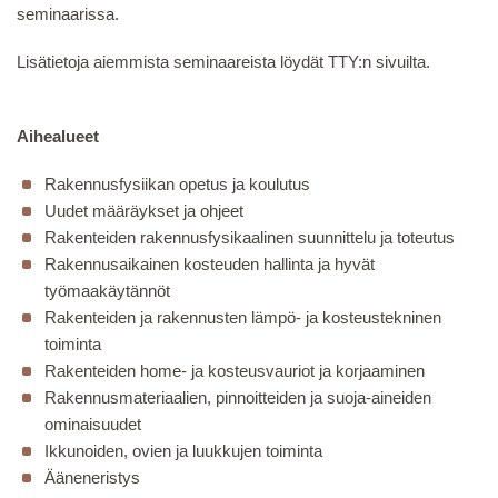
seminaarissa.
Lisätietoja aiemmista seminaareista löydät TTY:n sivuilta.
Aihealueet
Rakennusfysiikan opetus ja koulutus
Uudet määräykset ja ohjeet
Rakenteiden rakennusfysikaalinen suunnittelu ja toteutus
Rakennusaikainen kosteuden hallinta ja hyvät
työmaakäytännöt
Rakenteiden ja rakennusten lämpö- ja kosteustekninen
toiminta
Rakenteiden home- ja kosteusvauriot ja korjaaminen
Rakennusmateriaalien, pinnoitteiden ja suoja-aineiden
ominaisuudet
Ikkunoiden, ovien ja luukkujen toiminta
Ääneneristys