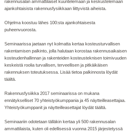
rakennusalan ammattilaiset kuuntelemaan ja keskustelemaan
ajankohtaisista rakennusfysiikkaan liittyvistä aiheista.
Ohjelma koostuu lähes 100:sta ajankohtaisesta
▼
puheenvuorosta.
Seminaarissa jaetaan nyt kolmatta kertaa kosteusturvallisen
rakentamisen palkinto, jolla halutaan korostaa rakennusaikaisen
kosteudenhallinnan ja rakenteiden kosteusteknisen toimivuuden
keskeistä roolia turvallisen, terveellisen ja pitkäikäisen
rakennuksen toteutuksessa. Lisää tietoa palkinnosta löydät
täältä.
Rakennusfysiikka 2017 seminaarissa on mukana
ennätykselliset 70 yhteistyökumppania ja 45 näytteilleasettajaa.
Yhteistyökumppanit ja näytteilleasettajat löydät täältä.
Seminaariin odotetaan tälläkin kertaa yli 500 rakennusalan
ammattilaista, kuten oli edellisessä vuonna 2015 järjestetyssä