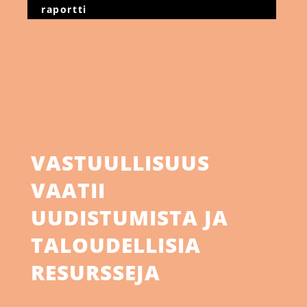
raportti
VASTUULLISUUS
VAATII
UUDISTUMISTA JA
TALOUDELLISIA
RESURSSEJA