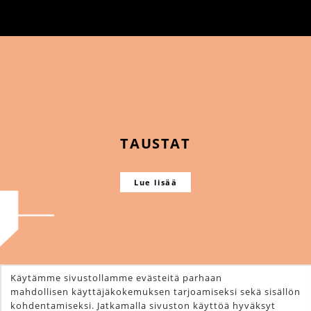
TAUSTAT
Lue lisää
Käytämme sivustollamme evästeitä parhaan
mahdollisen käyttäjäkokemuksen tarjoamiseksi sekä sisällön
kohdentamiseksi. Jatkamalla sivuston käyttöä hyväksyt