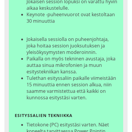
Jokaisen session lopuksi on varattu hyvin
aikaa keskustelulle.
Keynote -puheenvuorot ovat kestoltaan
30 minuuttia
Jokaisella sessiolla on puheenjohtaja,
joka hoitaa session juoksutuksen ja
yleisökysymysten moderoinnin.
Paikalla on myös tekninen avustaja, joka
auttaa sinua mikrofonien ja muun
esitystekniikan kanssa.
Tulethan esityssaliin paikalle viimeistään
15 minuuttia ennen session alkua, niin
saamme varmistettua että kaikki on
kunnossa esitystäsi varten.
ESITYSSALIEN TEKNIIKKA
Tietokone (PC) esitystäsi varten. Näet
koneelta tarvittaessa Power Pointin