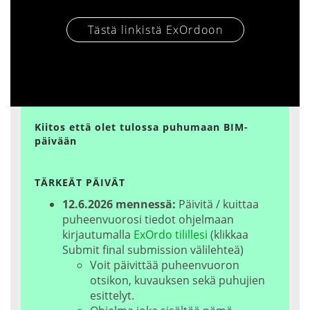
Tästä linkistä ExOrdoon
Kiitos että olet tulossa puhumaan BIM-
päivään
TÄRKEÄT PÄIVÄT
12.6.2026 mennessä:
Päivitä / kuittaa
puheenvuorosi tiedot ohjelmaan
kirjautumalla
ExOrdo tilillesi
(klikkaa
Submit final submission välilehteä)
Voit päivittää puheenvuoron
otsikon, kuvauksen sekä puhujien
esittelyt.