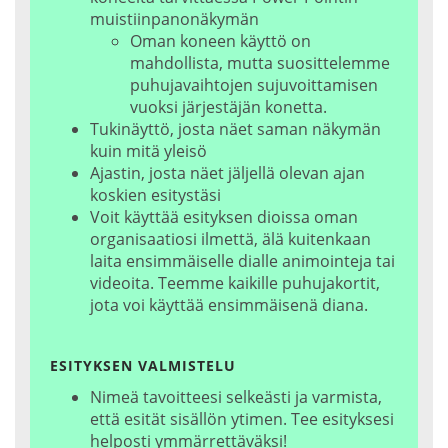
muistiinpanonäkymän
Oman koneen käyttö on
mahdollista, mutta suosittelemme
puhujavaihtojen sujuvoittamisen
vuoksi järjestäjän konetta.
Tukinäyttö, josta näet saman näkymän
kuin mitä yleisö
Ajastin, josta näet jäljellä olevan ajan
koskien esitystäsi
Voit käyttää esityksen dioissa oman
organisaatiosi ilmettä, älä kuitenkaan
laita ensimmäiselle dialle animointeja tai
videoita. Teemme kaikille puhujakortit,
jota voi käyttää ensimmäisenä diana.
ESITYKSEN VALMISTELU
Nimeä tavoitteesi selkeästi ja varmista,
että esität sisällön ytimen. Tee esityksesi
helposti ymmärrettäväksi!