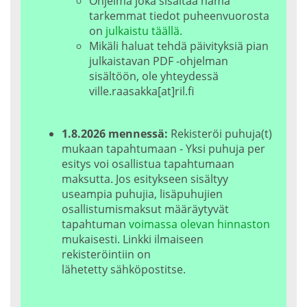
Ohjelma joka sisältää nämä
tarkemmat tiedot puheenvuorosta
on
julkaistu täällä.
Mikäli haluat tehdä päivityksiä pian
julkaistavan PDF -ohjelman
sisältöön, ole yhteydessä
ville.raasakka[at]ril.fi
1.8.2026 mennessä:
Rekisteröi puhuja(t)
mukaan tapahtumaan - Yksi puhuja per
esitys voi osallistua tapahtumaan
maksutta. Jos esitykseen sisältyy
useampia puhujia, lisäpuhujien
osallistumismaksut määräytyvät
tapahtuman
voimassa olevan hinnaston
mukaisesti. Linkki ilmaiseen
rekisteröintiin on
lähetetty sähköpostitse.