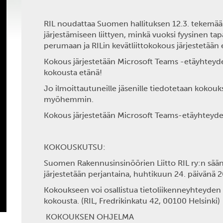
RIL noudattaa Suomen hallituksen 12.3. tekemää 
järjestämiseen liittyen, minkä vuoksi fyysinen 
perumaan ja RILin kevätliittokokous järjestetään
Kokous järjestetään Microsoft Teams -etäyhteyd
kokousta etänä!
Jo ilmoittautuneille jäsenille tiedotetaan kokou
myöhemmin.
Kokous järjestetään Microsoft Teams-etäyhteyde
KOKOUSKUTSU:
Suomen Rakennusinsinöörien Liitto RIL ry:n sä
järjestetään perjantaina, huhtikuun 24. päivänä 
Kokoukseen voi osallistua tietoliikenneyhteyden 
kokousta. (RIL, Fredrikinkatu 42, 00100 Helsinki)
KOKOUKSEN OHJELMA