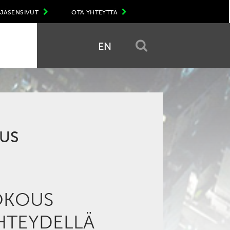
JÄSENSIVUT
OTA YHTEYTTÄ
EN
OUS
KOKOUS
HTEYDELLÄ