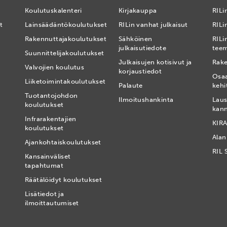
Koulutuskalenteri
Kirjakauppa
RILi
t
Lainsäädäntökoulutukset
RILin vanhat julkaisut
RILin
Rakennuttajakoulutukset
Sähköinen
RILi
julkaisutiedote
tee
Suunnittelijakoulutukset
Julkaisujen kotisivut ja
Rake
Valvojien koulutus
korjaustiedot
Osa
Liiketoimintakoulutukset
Palaute
kehi
Tuotantojohdon
Ilmoitushankinta
Laus
koulutukset
kan
Infrarakentajien
KIRA
koulutukset
Alan
Ajankohtaiskoulutukset
RIL 
Kansainväliset
tapahtumat
t
Räätälöidyt koulutukset
Lisätiedot ja
ilmoittautumiset