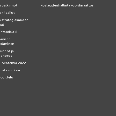
n palkinnot
Kosteudenhallintakoordinaattori
 kilpailut
n strategiakauden
mat
ntamislaki
amisen
ttäminen
unnot ja
nanotot
-Akatemia 2022
 tutkimuksia
Sovittelu