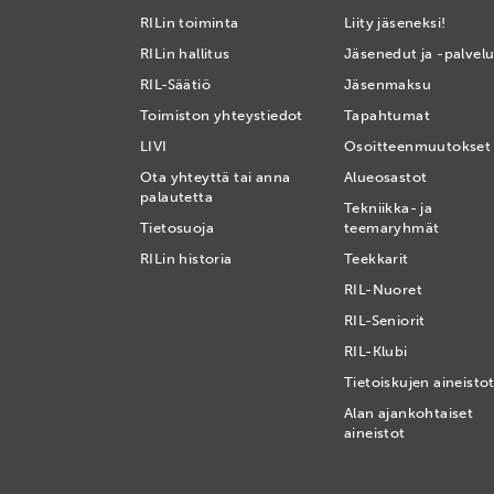
RILin toiminta
Liity jäseneksi!
RILin hallitus
Jäsenedut ja -palvelu
RIL-Säätiö
Jäsenmaksu
Toimiston yhteystiedot
Tapahtumat
LIVI
Osoitteenmuutokset
Ota yhteyttä tai anna
Alueosastot
palautetta
Tekniikka- ja
Tietosuoja
teemaryhmät
RILin historia
Teekkarit
RIL-Nuoret
RIL-Seniorit
RIL-Klubi
Tietoiskujen aineisto
Alan ajankohtaiset
aineistot