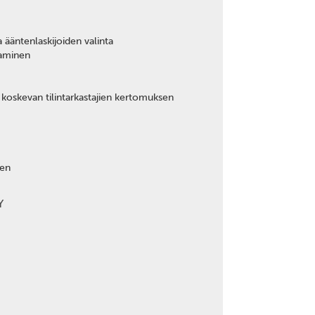
a ääntenlaskijoiden valinta
eaminen
 koskevan tilintarkastajien kertomuksen
nen
Y