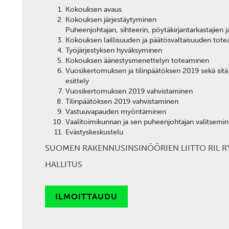
Kokouksen avaus
Kokouksen järjestäytyminen
Puheenjohtajan, sihteerin, pöytäkirjantarkastajien j
Kokouksen laillisuuden ja päätösvaltaisuuden tot
Työjärjestyksen hyväksyminen
Kokouksen äänestysmenettelyn toteaminen
Vuosikertomuksen ja tilinpäätöksen 2019 sekä sitä
esittely
Vuosikertomuksen 2019 vahvistaminen
Tilinpäätöksen 2019 vahvistaminen
Vastuuvapauden myöntäminen
Vaalitoimikunnan ja sen puheenjohtajan valitsemi
Evästyskeskustelu
SUOMEN RAKENNUSINSINÖÖRIEN LIITTO RIL R
HALLITUS
ILMOITTAUDU