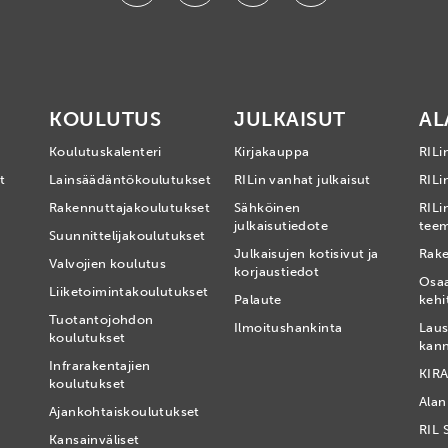
KOULUTUS
JULKAISUT
AL
Koulutuskalenteri
Kirjakauppa
RILi
t
Lainsäädäntökoulutukset
RILin vanhat julkaisut
RILin
Rakennuttajakoulutukset
Sähköinen
RILi
julkaisutiedote
tee
Suunnittelijakoulutukset
Julkaisujen kotisivut ja
Rake
Valvojien koulutus
korjaustiedot
Osa
Liiketoimintakoulutukset
Palaute
kehi
Tuotantojohdon
Ilmoitushankinta
Laus
koulutukset
kan
Infrarakentajien
KIRA
koulutukset
Alan
Ajankohtaiskoulutukset
RIL 
Kansainväliset