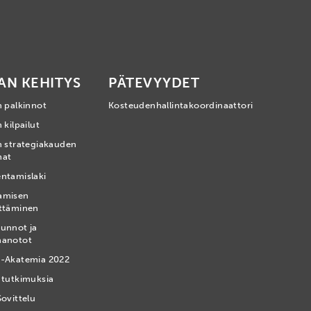
AN KEHITYS
PÄTEVYYDET
n palkinnot
Kosteudenhallintakoordinaattori
 kilpailut
n strategiakauden
mat
ntamislaki
amisen
ttäminen
unnot ja
nanotot
-Akatemia 2022
 tutkimuksia
Sovittelu