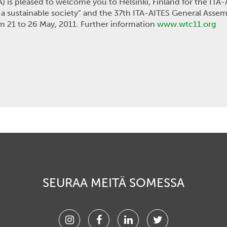
A) is pleased to welcome you to Helsinki, Finland for the I
a sustainable society” and the 37th ITA-AITES General Assembl
m 21 to 26 May, 2011. Further information
www.wtc11.org
SEURAA MEITÄ SOMESSA
Instagram
Facebook
Linkedin
Twitter