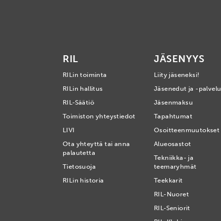
RIL
JÄSENYYS
RILin toiminta
Liity jäseneksi!
RILin hallitus
Jäsenedut ja -palvelu
RIL-Säätiö
Jäsenmaksu
Toimiston yhteystiedot
Tapahtumat
LIVI
Osoitteenmuutokset
Ota yhteyttä tai anna
Alueosastot
palautetta
Tekniikka- ja
Tietosuoja
teemaryhmät
RILin historia
Teekkarit
RIL-Nuoret
RIL-Seniorit