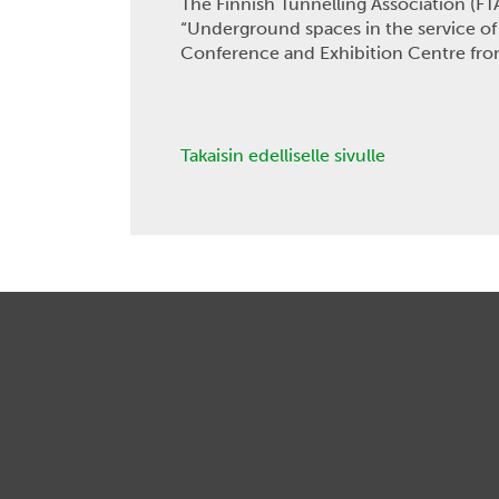
The Finnish Tunnelling Association (FT
“Underground spaces in the service of 
Conference and Exhibition Centre fro
Takaisin edelliselle sivulle