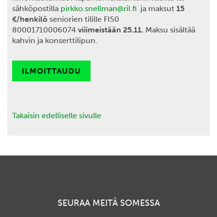
sähköpostilla
pirkko.snellman@ril.fi
ja maksut
15
€/henkilö
seniorien tilille FI50
80001710006074
viiimeistään 25.11.
Maksu sisältää
kahvin ja konserttilipun.
ILMOITTAUDU
Takaisin edelliselle sivulle
SEURAA MEITÄ SOMESSA