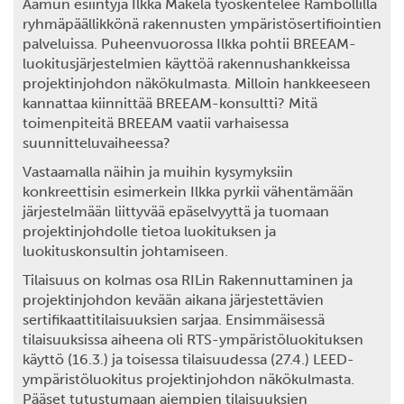
Aamun esiintyjä
Ilkka Mäkelä
työskentelee Rambollilla
ryhmäpäällikkönä rakennusten ympäristösertifiointien
palveluissa. Puheenvuorossa Ilkka pohtii BREEAM-
luokitusjärjestelmien käyttöä rakennushankkeissa
projektinjohdon näkökulmasta. Milloin hankkeeseen
kannattaa kiinnittää BREEAM-konsultti? Mitä
toimenpiteitä BREEAM vaatii varhaisessa
suunnitteluvaiheessa?
Vastaamalla näihin ja muihin kysymyksiin
konkreettisin esimerkein Ilkka pyrkii vähentämään
järjestelmään liittyvää epäselvyyttä ja tuomaan
projektinjohdolle tietoa luokituksen ja
luokituskonsultin johtamiseen.
Tilaisuus on kolmas osa RILin Rakennuttaminen ja
projektinjohdon kevään aikana järjestettävien
sertifikaattitilaisuuksien sarjaa. Ensimmäisessä
tilaisuuksissa aiheena oli RTS-ympäristöluokituksen
käyttö (16.3.) ja toisessa tilaisuudessa (27.4.) LEED-
ympäristöluokitus projektinjohdon näkökulmasta.
Pääset tutustumaan aiempien tilaisuuksien