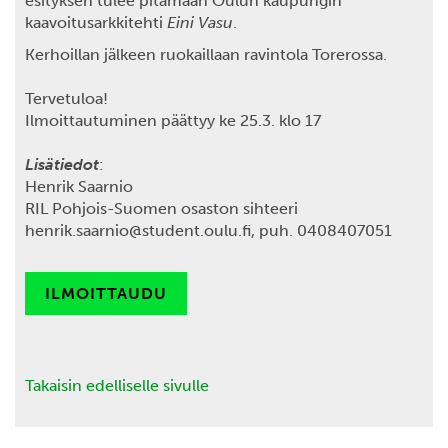
esityksen tulee pitämään Oulun kaupungin
kaavoitusarkkitehti
Eini Vasu
.
Kerhoillan jälkeen ruokaillaan ravintola Torerossa.
Tervetuloa!
Ilmoittautuminen päättyy ke 25.3. klo 17
Lisätiedot
:
Henrik Saarnio
RIL Pohjois-Suomen osaston sihteeri
henrik.saarnio@student.oulu.fi, puh. 0408407051
ILMOITTAUDU
Takaisin edelliselle sivulle