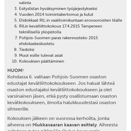
valinta
Esityslistan hyväksyminen työjärjestykseksi
Vuoden 2014 toimintakertomus ja kulut
Ehdokkaat RIL:in vaalitoimikuntaan erovuoroisten tilalle
RILin kevätliittokokous 17.4.2015 Tampereen
teknillisellä yliopistolla
Pohjois-Suomen paras rakennusteko 2015
ehdokaskeskustelu
Tiedoksi
Muut esille tulevat asiat
Kokouksen päättäminen
HUOM
!
Kohdassa 6. valitaan Pohjois-Suomen osaston
edustajat kevätliittokokoukseen. Jos haluat lähteä
osaston edustajaksi kevätliittokokoukseen ja olet
varsinainen jäsen, etkä pysty osallistumaan osaston
kevätkokoukseen, ilmoita halukkuudestasi osaston
sihteerille.
Kokouksen jälkeen on vuorossa kerhoilta, jonka
aiheena on
Hiukkavaaran kaavan esittely
. Aiheesta