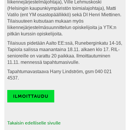
liikennejärjestelmäjohtaja), Ville Lehmuskoski
(Helsingin kaupunkiympäristön toimialajohtaja), Matti
Vatilo (ent YM osastopäällikkö) sekä DI Henri Miettinen.
Tilaisuuteen kutsutaan mukaan myös
liikennejärjestelmäsuunnittelun opiskelijoita ja YTK:n
pitkän kurssin opiskelijoita.
Tilaisuus pidetään Aalto EE:ssä, Runeberginkatu 14-16,
Tapiola salissa maanantaina 18.11. alkaen klo 17. RIL-
senioreille on varattu 20 paikkaa. Ilmoittautuminen
11.11. mennessä tapahtumasivulle.
Tapahtumavastaava Harry Lindström, gsm 040 021
4537.
ILMOITTAUDU
Takaisin edelliselle sivulle