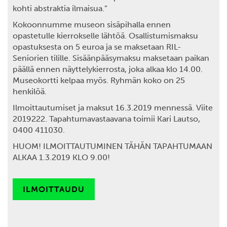
kohti abstraktia ilmaisua.”
Kokoonnumme museon sisäpihalla ennen
opastetulle kierrokselle lähtöä. Osallistumismaksu
opastuksesta on 5 euroa ja se maksetaan RIL-
Seniorien tilille. Sisäänpääsymaksu maksetaan paikan
päällä ennen näyttelykierrosta, joka alkaa klo 14.00.
Museokortti kelpaa myös. Ryhmän koko on 25
henkilöä.
Ilmoittautumiset ja maksut
16.3.2019 mennessä. Viite
2019222.
Tapahtumavastaavana toimii Kari Lautso,
0400 411030.
HUOM! ILMOITTAUTUMINEN TÄHÄN TAPAHTUMAAN
ALKAA 1.3.2019 KLO 9.00!
ILMOITTAUDU