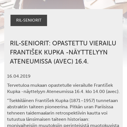
RIL-SENIORIT
RIL-SENIORIT: OPASTETTU VIERAILU
FRANTIŠEK KUPKA -NÄYTTELYYN
ATENEUMISSA (AVEC) 16.4.
16.04.2019
Tervetuloa mukaan opastetulle vierailulle František
Kupka -näyttelyyn Ateneumissa 16.4. klo 14.00 (avec).
”Tsekkiläinen
František Kupka
(1871–1957) tunnetaan
abstraktin taiteen pioneerina. Pitkän uran Pariisissa
tehneen taidemaalarin retrospektiivin kautta voi
tutustua länsimaisen taiteen historiaan:
monivaiheisiin muutoksiin perinteisistä muotokuvista