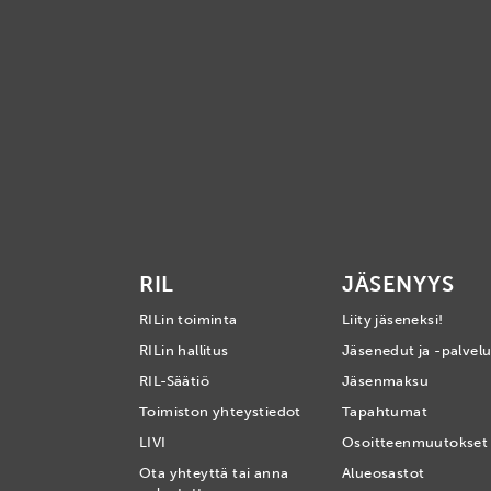
RIL
JÄSENYYS
RILin toiminta
Liity jäseneksi!
RILin hallitus
Jäsenedut ja -palvelu
RIL-Säätiö
Jäsenmaksu
Toimiston yhteystiedot
Tapahtumat
LIVI
Osoitteenmuutokset
Ota yhteyttä tai anna
Alueosastot