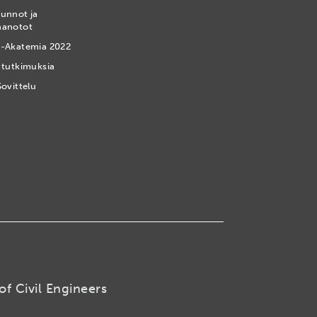
unnot ja
nanotot
-Akatemia 2022
 tutkimuksia
Sovittelu
of Civil Engineers