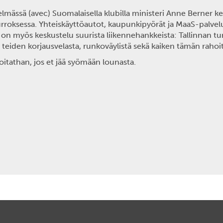
lmässä (avec) Suomalaisella klubilla ministeri
Anne Berner
ke
urroksessa. Yhteiskäyttöautot, kaupunkipyörät ja MaaS-palvel
ta on myös keskustelu suurista liikennehankkeista: Tallinnan t
teiden korjausvelasta, runkoväylistä sekä kaiken tämän rahoi
itathan, jos et jää syömään lounasta.