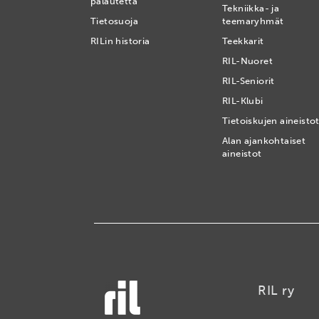
palautetta
Tekniikka- ja
Tietosuoja
teemaryhmät
RILin historia
Teekkarit
RIL-Nuoret
RIL-Seniorit
RIL-Klubi
Tietoiskujen aineisto
Alan ajankohtaiset
aineistot
RIL ry