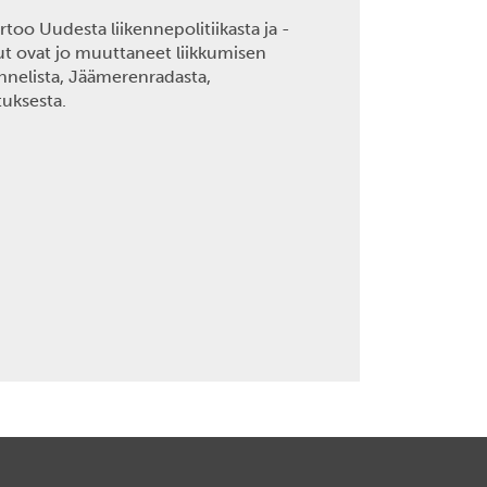
rtoo Uudesta liikennepolitiikasta ja -
ut ovat jo muuttaneet liikkumisen
unnelista, Jäämerenradasta,
tuksesta.