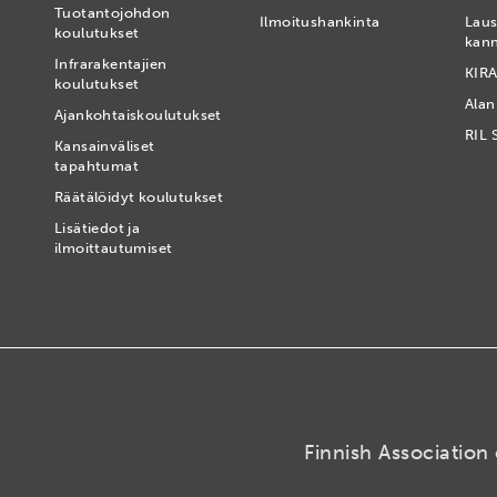
Tuotantojohdon
Ilmoitushankinta
Laus
koulutukset
kan
Infrarakentajien
KIRA
koulutukset
Alan
Ajankohtaiskoulutukset
RIL 
Kansainväliset
tapahtumat
t
Räätälöidyt koulutukset
Lisätiedot ja
ilmoittautumiset
Finnish Association 