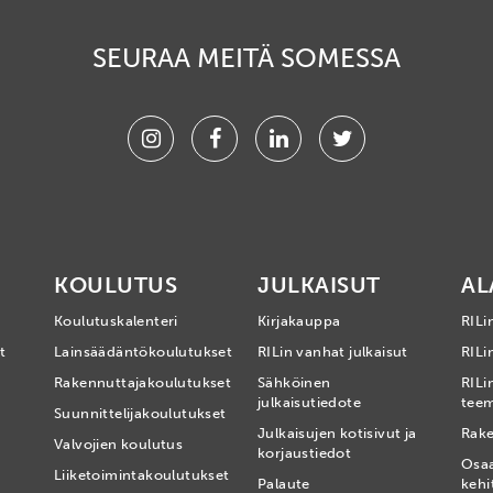
SEURAA MEITÄ SOMESSA
Instagram
Facebook
Linkedin
Twitter
KOULUTUS
JULKAISUT
AL
Koulutuskalenteri
Kirjakauppa
RILi
t
Lainsäädäntökoulutukset
RILin vanhat julkaisut
RILin
Rakennuttajakoulutukset
Sähköinen
RILi
julkaisutiedote
tee
Suunnittelijakoulutukset
Julkaisujen kotisivut ja
Rake
Valvojien koulutus
korjaustiedot
Osa
Liiketoimintakoulutukset
Palaute
kehi