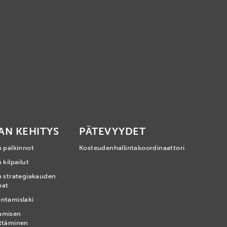
AN KEHITYS
PÄTEVYYDET
n palkinnot
Kosteudenhallintakoordinaattori
 kilpailut
n strategiakauden
mat
ntamislaki
amisen
ttäminen